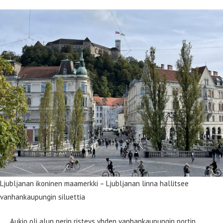
Ljubljanan ikoninen maamerkki – Ljubljanan linna hallitsee
vanhankaupungin siluettia
Aukio oli alun perin risteys yhden vanhankaupungin portin