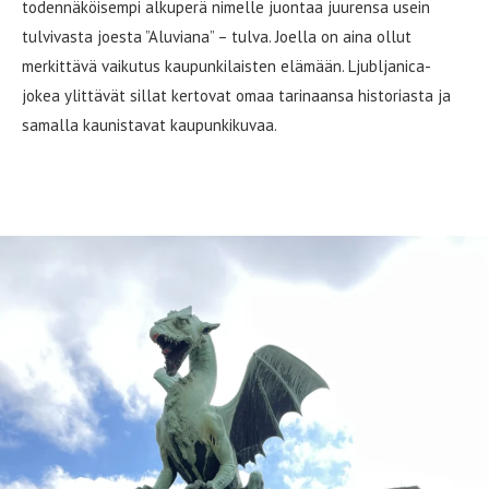
todennäköisempi alkuperä nimelle juontaa juurensa usein
tulvivasta joesta ”Aluviana” – tulva. Joella on aina ollut
merkittävä vaikutus kaupunkilaisten elämään. Ljubljanica-
jokea ylittävät sillat kertovat omaa tarinaansa historiasta ja
samalla kaunistavat kaupunkikuvaa.
Vihreä lohikäärme on Ljubljanan symboli