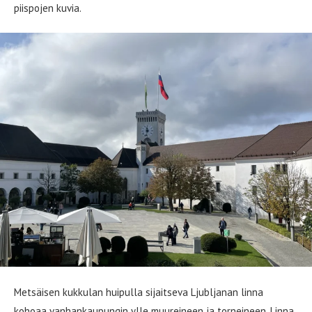
piispojen kuvia.
Metsäisen kukkulan huipulla sijaitseva Ljubljanan linna
kohoaa vanhankaupungin ylle muureineen ja torneineen. Linna