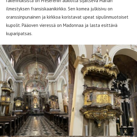
rakennuksista on Prešerenin aukiolla sijaitseva Marian
ilmestyksen fransiskaanikirkko. Sen komea julkisivu on
oranssinpunainen ja kirkkoa koristavat upeat sipulinmuotoiset
kupolit. Pääoven vieressä on Madonnaa ja lasta esittävä
kuparipatsas.