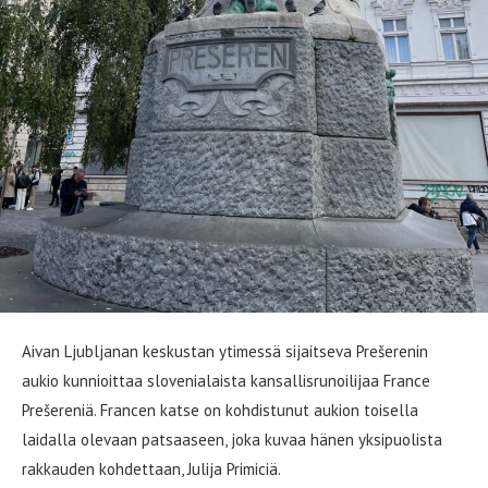
Aivan Ljubljanan keskustan ytimessä sijaitseva Prešerenin
aukio kunnioittaa slovenialaista kansallisrunoilijaa France
Prešereniä. Francen katse on kohdistunut aukion toisella
laidalla olevaan patsaaseen, joka kuvaa hänen yksipuolista
rakkauden kohdettaan, Julija Primiciä.