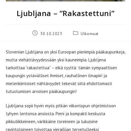
Ljubljana – ”Rakastettuni”
Artikkeli
Artikkelin
30.10.2023
Ulkomaat
julkaistu:
kategoria:
Slovenian Ljubljana on yksi Euroopan pienimpiä pääkaupunkeja,
mutta viehättävyydessään yksi kauneimpia. Ljubljena
tarkoittaa ”rakastettua” – eikä syyttä: tämän sympaattisen
kaupungin ystävälliset ihmiset, rauhallinen ilmapiiri ja
mielenkiintoiset nähtävyydet tekevät siitä ehdottomasti
tutustumisen arvoisen pääkaupungin!
Ljubljana sopii hyvin myös pitkän viikonlopun ohjelmistoon
lyhyen lentonsa ansiosta. Pieni ja kompakti keskusta
pikkuliikkeineen, värikkäine toreineen ja lukuisine
ravintoloineen toivottaa vierailijan tervetulleeksi