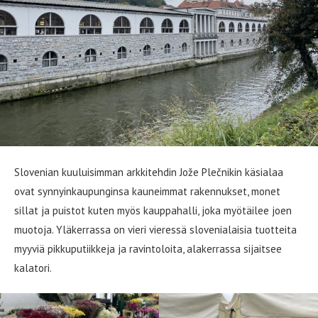
Slovenian kuuluisimman arkkitehdin Jože Plečnikin käsialaa
ovat synnyinkaupunginsa kauneimmat rakennukset, monet
sillat ja puistot kuten myös kauppahalli, joka myötäilee joen
muotoja. Yläkerrassa on vieri vieressä slovenialaisia tuotteita
myyviä pikkuputiikkeja ja ravintoloita, alakerrassa sijaitsee
kalatori.