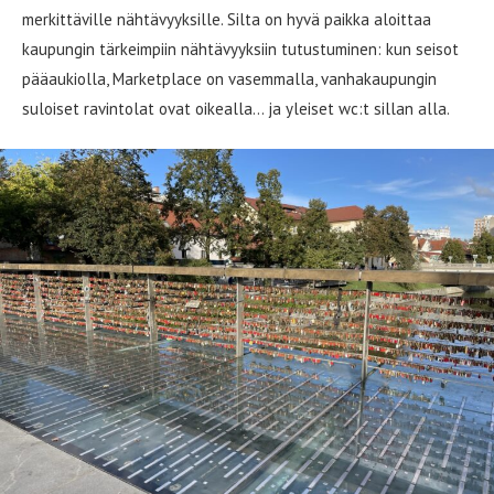
merkittäville nähtävyyksille. Silta on hyvä paikka aloittaa
kaupungin tärkeimpiin nähtävyyksiin tutustuminen: kun seisot
pääaukiolla, Marketplace on vasemmalla, vanhakaupungin
suloiset ravintolat ovat oikealla… ja yleiset wc:t sillan alla.