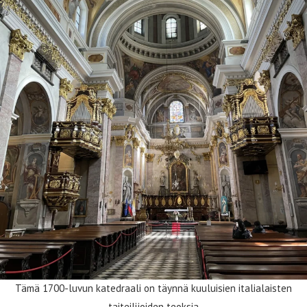
Tämä 1700-luvun katedraali on täynnä kuuluisien italialaisten
taiteilijoiden teoksia