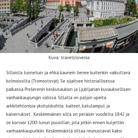
Kuva: travelslovenia
Silloista tunnetuin ja ehkä kaunein lienee kuitenkin vaikuttava
kolmoissilta (Tromostovje). Se sijaitsee historiallisessa
paikassa Prešerenin keskusaukion ja Ljubljanan kuvauksellisen
vanhankaupungin välissä. Sillalla on paljon upeita
arkkitehtonisia yksityiskohtia: kaiteet, katulamput ja
kaiverrukset. Keskimmäinen silta on peräisin vuodelta 1842 ja
se korvasi 1200-luvun puusillan, jota pitkin ennen kuljettiin
vanhaankaupunkiin. Keskimmäistä siltaa reunustavat kaksi