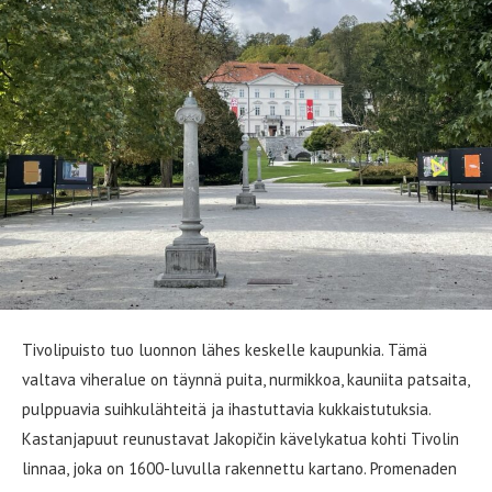
Tivolipuisto tuo luonnon lähes keskelle kaupunkia. Tämä
valtava viheralue on täynnä puita, nurmikkoa, kauniita patsaita,
pulppuavia suihkulähteitä ja ihastuttavia kukkaistutuksia.
Kastanjapuut reunustavat Jakopičin kävelykatua kohti Tivolin
linnaa, joka on 1600-luvulla rakennettu kartano. Promenaden