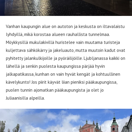
Vanhan kaupungin alue on autoton ja keskusta on iltavalaistu
lyhdyillä, mikä korostaa alueen rauhallista tunnelmaa.
Möykkysillä mukulakivillä huristelee vain muutama turisteja
kuljettava sähkökärry ja jakeluauto, mutta muutoin kadut ovat
pyhitetty jalankulkijoille ja pyöräilijöille. Ljubljanassa kaikki on
lähellä ja senkin puolesta kaupungissa pärjää hyvin
jalkapatikassa, kunhan on vain hyvät kengät ja kohtuullinen
kävelykunto! Jos piirit käyvät liian pieniksi pääkaupungissa,
puolen tunnin ajomatkan pääkaupungista ja olet jo
Juliaanisilla alpeilla.