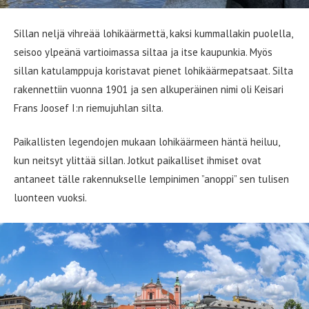
Sillan neljä vihreää lohikäärmettä, kaksi kummallakin puolella,
seisoo ylpeänä vartioimassa siltaa ja itse kaupunkia. Myös
sillan katulamppuja koristavat pienet lohikäärmepatsaat. Silta
rakennettiin vuonna 1901 ja sen alkuperäinen nimi oli Keisari
Frans Joosef I:n riemujuhlan silta.
Paikallisten legendojen mukaan lohikäärmeen häntä heiluu,
kun neitsyt ylittää sillan. Jotkut paikalliset ihmiset ovat
antaneet tälle rakennukselle lempinimen ”anoppi” sen tulisen
luonteen vuoksi.