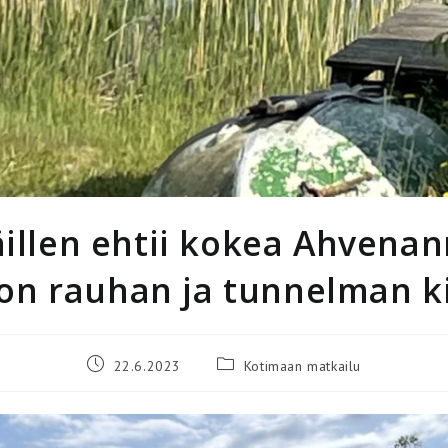
äillen ehtii kokea Ahvena
ton rauhan ja tunnelman ki
Artikkeli
Artikkelin
22.6.2023
Kotimaan matkailu
julkaistu:
kategoria: