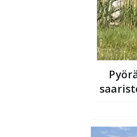
Pyör
saaris