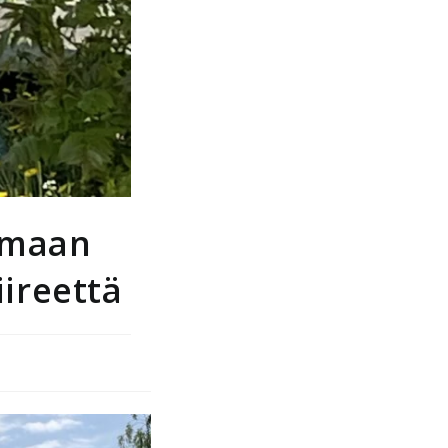
nmaan
ireettä