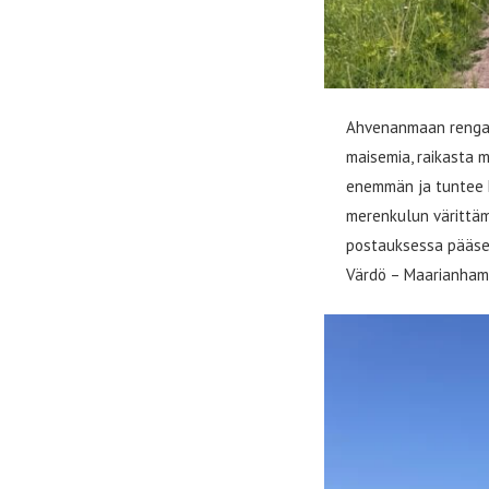
Ahvenanmaan rengast
maisemia, raikasta m
enemmän ja tuntee k
merenkulun värittä
postauksessa pääset 
Värdö – Maarianham