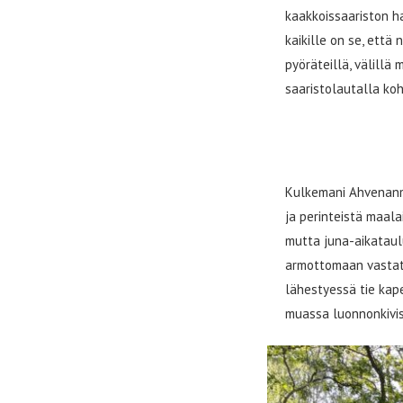
kaakkoissaariston ha
kaikille on se, että 
pyöräteillä, välillä
saaristolautalla koh
Ensimmäinen 
Kulkemani Ahvenanma
ja perinteistä maal
mutta juna-aikataul
armottomaan vastatuu
lähestyessä tie kap
muassa luonnonkivist