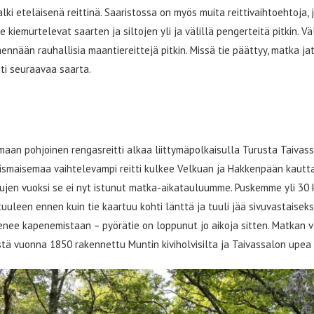
lki eteläisenä reittinä. Saaristossa on myös muita reittivaihtoehtoja, j
ne kiemurtelevat saarten ja siltojen yli ja välillä pengerteitä pitkin. Vä
 mennään rauhallisia maantiereittejä pitkin. Missä tie päättyy, matka ja
ti seuraavaa saarta.
pyöräilypäivä
an pohjoinen rengasreitti alkaa liittymäpolkaisulla Turusta Taivassa
aismaisemaa vaihtelevampi reitti kulkee Velkuan ja Hakkenpään kautt
ujen vuoksi se ei nyt istunut matka-aikatauluumme. Puskemme yli 30 
leen ennen kuin tie kaartuu kohti länttä ja tuuli jää sivuvastaiseks
enee kapenemistaan – pyörätie on loppunut jo aikoja sitten. Matkan v
ä vuonna 1850 rakennettu Muntin kiviholvisilta ja Taivassalon upea P