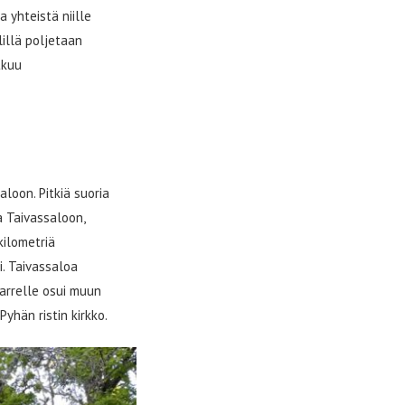
a yhteistä niille
lillä poljetaan
tkuu
loon. Pitkiä suoria
a Taivassaloon,
kilometriä
i. Taivassaloa
arrelle osui muun
yhän ristin kirkko.