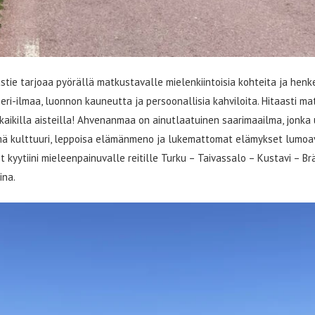
ie tarjoaa pyörällä matkustavalle mielenkiintoisia kohteita ja henk
eri-ilmaa, luonnon kauneutta ja persoonallisia kahviloita. Hitaasti 
aikilla aisteilla! Ahvenanmaa on ainutlaatuinen saarimaailma, jonka 
mä kulttuuri, leppoisa elämänmeno ja lukemattomat elämykset lumoa
kyytiini mieleenpainuvalle reitille Turku – Taivassalo – Kustavi – B
ina.