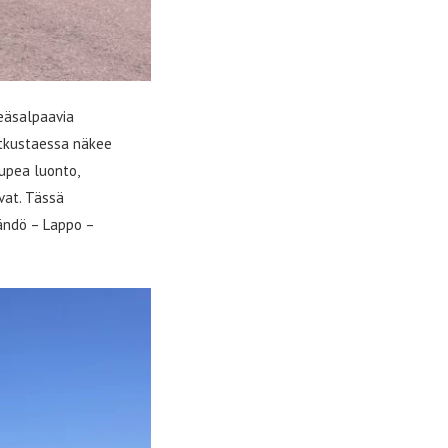
eäsalpaavia
matkustaessa näkee
upea luonto,
vat. Tässä
rändö – Lappo –