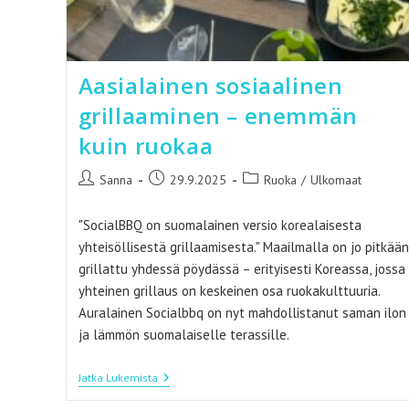
Aasialainen sosiaalinen
grillaaminen – enemmän
kuin ruokaa
Artikkelin
Artikkeli
Artikkelin
Sanna
29.9.2025
Ruoka
/
Ulkomaat
kirjoittaja:
julkaistu:
kategoria:
"SocialBBQ on suomalainen versio korealaisesta
yhteisöllisestä grillaamisesta." Maailmalla on jo pitkään
grillattu yhdessä pöydässä – erityisesti Koreassa, jossa
yhteinen grillaus on keskeinen osa ruokakulttuuria.
Auralainen Socialbbq on nyt mahdollistanut saman ilon
ja lämmön suomalaiselle terassille.
Aasialainen
Jatka Lukemista
Sosiaalinen
Grillaaminen