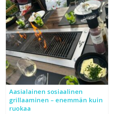
Kauhalla
Aasialainen sosiaalinen
grillaaminen – enemmän kuin
ruokaa