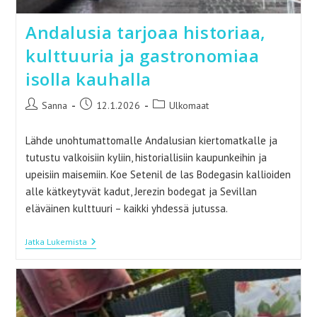
Andalusia tarjoaa historiaa,
kulttuuria ja gastronomiaa
isolla kauhalla
Artikkelin
Artikkeli
Artikkelin
Sanna
12.1.2026
Ulkomaat
kirjoittaja:
julkaistu:
kategoria:
Lähde unohtumattomalle Andalusian kiertomatkalle ja
tutustu valkoisiin kyliin, historiallisiin kaupunkeihin ja
upeisiin maisemiin. Koe Setenil de las Bodegasin kallioiden
alle kätkeytyvät kadut, Jerezin bodegat ja Sevillan
eläväinen kulttuuri – kaikki yhdessä jutussa.
Andalusia
Jatka Lukemista
Tarjoaa
Historiaa,
Kulttuuria
Ja
Gastronomiaa
Isolla