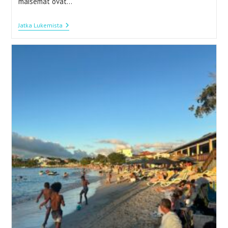
maisemat ovat…
Guadeloupe
Jatka Lukemista
–
Karibian
Perhossaaren
Vastustamaton
Vetovoima