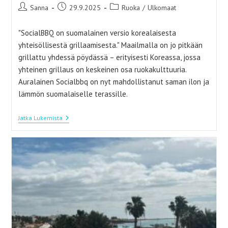
Artikkelin
Artikkeli
Artikkelin
Sanna
29.9.2025
Ruoka
/
Ulkomaat
kirjoittaja:
julkaistu:
kategoria:
"SocialBBQ on suomalainen versio korealaisesta
yhteisöllisestä grillaamisesta." Maailmalla on jo pitkään
grillattu yhdessä pöydässä – erityisesti Koreassa, jossa
yhteinen grillaus on keskeinen osa ruokakulttuuria.
Auralainen Socialbbq on nyt mahdollistanut saman ilon ja
lämmön suomalaiselle terassille.
Aasialainen
Jatka Lukemista
Sosiaalinen
Grillaaminen
–
Enemmän
Kuin
Ruokaa