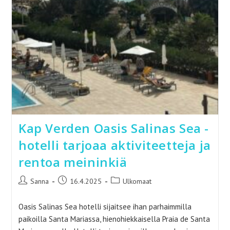
Kap Verden Oasis Salinas Sea -
hotelli tarjoaa aktiviteetteja ja
rentoa meininkiä
Artikkelin
Artikkeli
Artikkelin
Sanna
16.4.2025
Ulkomaat
kirjoittaja:
julkaistu:
kategoria:
Oasis Salinas Sea hotelli sijaitsee ihan parhaimmilla
paikoilla Santa Mariassa, hienohiekkaisella Praia de Santa