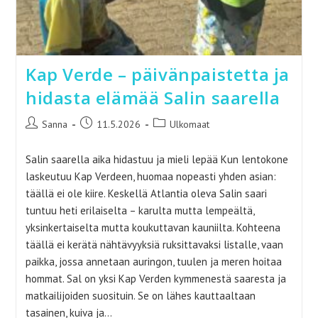
Kap Verde – päivänpaistetta ja
hidasta elämää Salin saarella
Artikkelin
Artikkeli
Artikkelin
Sanna
11.5.2026
Ulkomaat
kirjoittaja:
julkaistu:
kategoria:
Salin saarella aika hidastuu ja mieli lepää Kun lentokone
laskeutuu Kap Verdeen, huomaa nopeasti yhden asian:
täällä ei ole kiire. Keskellä Atlantia oleva Salin saari
tuntuu heti erilaiselta – karulta mutta lempeältä,
yksinkertaiselta mutta koukuttavan kauniilta. Kohteena
täällä ei kerätä nähtävyyksiä ruksittavaksi listalle, vaan
paikka, jossa annetaan auringon, tuulen ja meren hoitaa
hommat. Sal on yksi Kap Verden kymmenestä saaresta ja
matkailijoiden suosituin. Se on lähes kauttaaltaan
tasainen, kuiva ja…