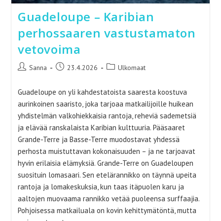
Guadeloupe – Karibian
perhossaaren vastustamaton
vetovoima
Artikkelin
Artikkeli
Artikkelin
Sanna
23.4.2026
Ulkomaat
kirjoittaja:
julkaistu:
kategoria:
Guadeloupe on yli kahdestatoista saaresta koostuva
aurinkoinen saaristo, joka tarjoaa matkailijoille huikean
yhdistelmän valkohiekkaisia rantoja, reheviä sademetsiä
ja elävää ranskalaista Karibian kulttuuria. Pääsaaret
Grande-Terre ja Basse-Terre muodostavat yhdessä
perhosta muistuttavan kokonaisuuden – ja ne tarjoavat
hyvin erilaisia elämyksiä. Grande-Terre on Guadeloupen
suosituin lomasaari. Sen etelärannikko on täynnä upeita
rantoja ja lomakeskuksia, kun taas itäpuolen karu ja
aaltojen muovaama rannikko vetää puoleensa surffaajia.
Pohjoisessa matkailuala on kovin kehittymätöntä, mutta