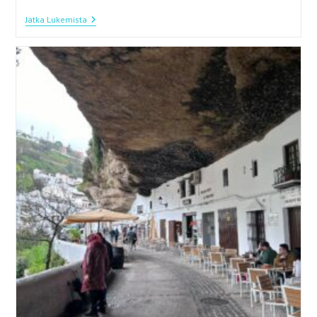
Martiniquen
Jatka Lukemista
Parhaat
Palat
–
Rantoja,
Rytmejä
Ja
Rommia