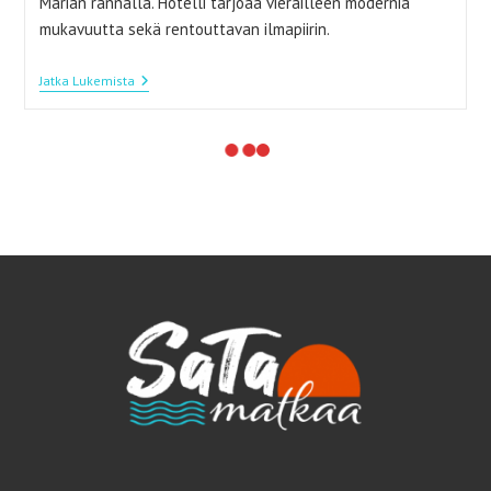
Marian rannalla. Hotelli tarjoaa vierailleen modernia
mukavuutta sekä rentouttavan ilmapiirin.
Kap
Jatka Lukemista
Verden
Oasis
Salinas
Sea
-
Hotelli
Tarjoaa
Aktiviteetteja
Ja
Rentoa
Meininkiä