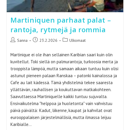
Martiniquen parhaat palat –
rantoja, rytmejä ja rommia
Artikkelin
Artikkeli
Artikkelin
Sanna
23.2.2026
Ulkomaat
kirjoittaja:
julkaistu:
kategoria:
Martinique ei ole ihan sellainen Karibian saari kuin olin
kuvitellut. Toki siellä on palmurantoja, turkoosia merta ja
trooppista lämpöä, mutta samaan aikaan tuntuu kuin olisi
astunut pieneen palaan Ranskaa – patonki kainalossa ja
Cafe au lait kädessä. Tämä yhdistelmä tekee saaresta
yllättävän, rauhallisen ja koukuttavan matkakohteen.
Saavuttaessa Martiniquelle kaikki tuntuu sujuvalta.
Ensivaikutelma "helppoa ja huoletonta" vain vahvistuu
päivä päivältä: Kadut, liikenne, kaupat ja kahvilat ovat
eurooppalaisen järjestelmällisiä, mutta ilmassa leijuu
Karibialle…