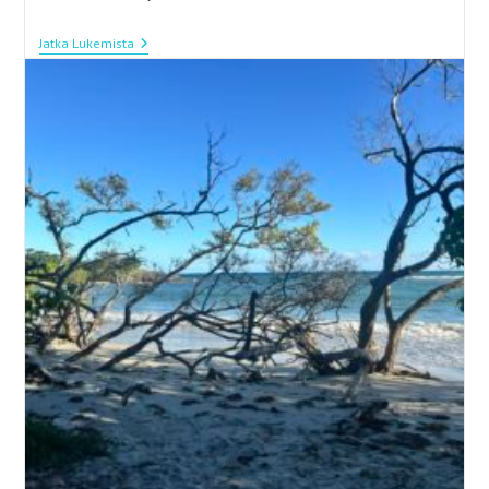
Kap
Jatka Lukemista
Verde
–
Päivänpaistetta
Ja
Hidasta
Elämää
Salin
Saarella