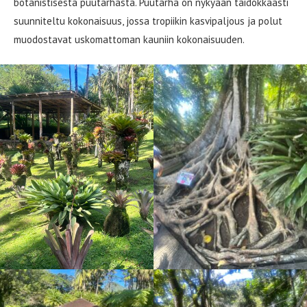
botanistisesta puutarhasta. Puutarha on nykyään taidokkaasti
suunniteltu kokonaisuus, jossa tropiikin kasvipaljous ja polut
muodostavat uskomattoman kauniin kokonaisuuden.