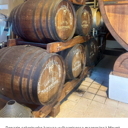
Depazin sokeriruoko kasvaa vulkaanisessa maaperässä Mount