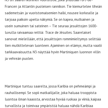
Francen ja Atlantin puoleisen rannikon. Tie kiemurtelee tiheän
sademetsän ja vuoristomaisemien halki, nousee korkealle ja
tarjoaa paikoin upeita näkymiä. Se on kapea, mutkainen ja
usein sumuinen tai sateinen – Tie seuraa jesuiittojen 1600-
luvulla raivaamaa reittiä: Trace de Jésuites. Saarelaiset
sanovat mielellään, että jesuiittojen rommimieltymys selittää
tien mutkittelevan luonteen. Ajaminen on elämys, mutta vaatii
tarkkaavaisuutta. N3 näyttää hyvin Martiniquen luonnon villin
ja vehreän puolen.
Miksi matkustaisit Martiniquelle?
Martinique tuntuu saarelta, jossa Karibia on pehmeämpi ja
rauhallisempi. Se sopii matkailijalle, joka haluaa trooppista
luontoa ilman kaaosta, arvostaa hyvää ruokaa ja viiniä, kaipaa
turvallista ja toimivaa ympäristöä haluaa nähdä Karibiaa