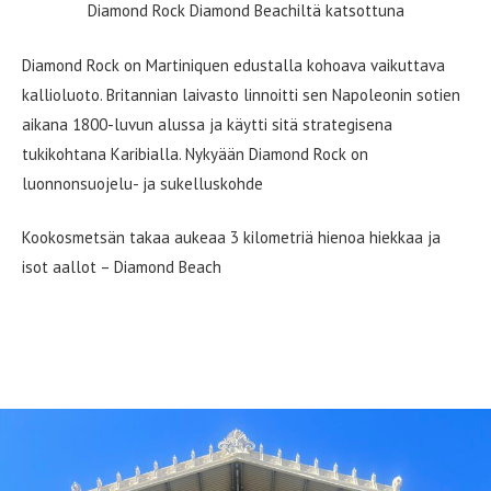
Diamond Rock Diamond Beachiltä katsottuna
Diamond Rock on Martiniquen edustalla kohoava vaikuttava
kallioluoto. Britannian laivasto linnoitti sen Napoleonin sotien
aikana 1800-luvun alussa ja käytti sitä strategisena
tukikohtana Karibialla. Nykyään Diamond Rock on
luonnonsuojelu- ja sukelluskohde
Kookosmetsän takaa aukeaa 3 kilometriä hienoa hiekkaa ja
isot aallot – Diamond Beach
Martiniquen pääkaupunki Fort-de-
France