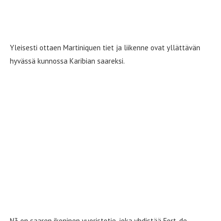
Martiniquella autoilu on osa seikkailua,
ei vain siirtymä
Yleisesti ottaen Martiniquen tiet ja liikenne ovat yllättävän
hyvässä kunnossa Karibian saareksi.
N3 on saaren ikoninen vuoristotie, joka yhdistää Fort-de-