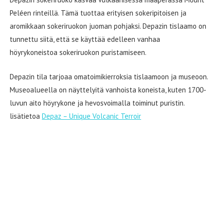
Peléen rinteillä. Tämä tuottaa erityisen sokeripitoisen ja
aromikkaan sokeriruokon juoman pohjaksi. Depazin tislaamo on
tunnettu siitä, että se käyttää edelleen vanhaa
höyrykoneistoa sokeriruokon puristamiseen.
Depazin tila tarjoaa omatoimikierroksia tislaamoon ja museoon.
Museoalueella on näyttelyitä vanhoista koneista, kuten 1700-
luvun aito höyrykone ja hevosvoimalla toiminut puristin.
lisätietoa
Depaz – Unique Volcanic Terroir