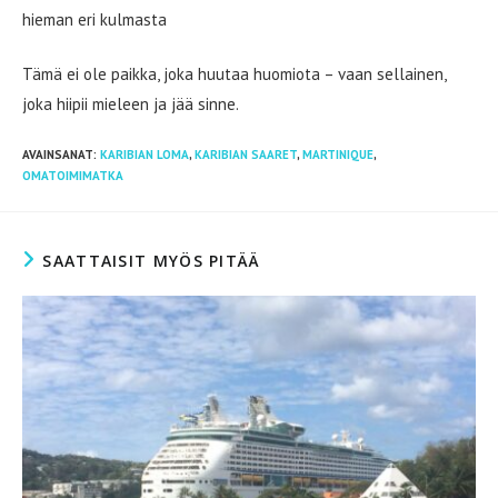
hieman eri kulmasta
Tämä ei ole paikka, joka huutaa huomiota – vaan sellainen,
joka hiipii mieleen ja jää sinne.
AVAINSANAT
:
KARIBIAN LOMA
,
KARIBIAN SAARET
,
MARTINIQUE
,
OMATOIMIMATKA
SAATTAISIT MYÖS PITÄÄ