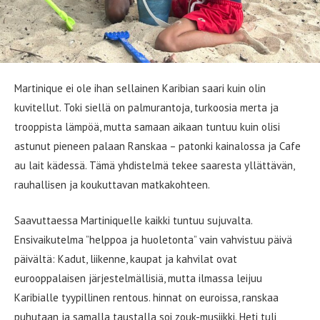
Martinique ei ole ihan sellainen Karibian saari kuin olin
kuvitellut. Toki siellä on palmurantoja, turkoosia merta ja
trooppista lämpöä, mutta samaan aikaan tuntuu kuin olisi
astunut pieneen palaan Ranskaa – patonki kainalossa ja Cafe
au lait kädessä. Tämä yhdistelmä tekee saaresta yllättävän,
rauhallisen ja koukuttavan matkakohteen.
Saavuttaessa
Martiniquelle kaikki tuntuu sujuvalta.
Ensivaikutelma ”helppoa ja huoletonta” vain vahvistuu päivä
päivältä: Kadut, liikenne, kaupat ja kahvilat ovat
eurooppalaisen järjestelmällisiä, mutta ilmassa leijuu
Karibialle tyypillinen rentous. hinnat on euroissa, ranskaa
puhutaan ja samalla taustalla soi zouk-musiikki. Heti tuli