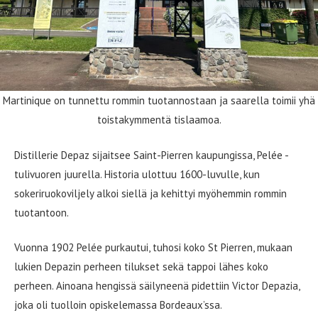
Martinique on tunnettu rommin tuotannostaan ja saarella toimii yhä
toistakymmentä tislaamoa.
Distillerie Depaz sijaitsee Saint-Pierren kaupungissa, Pelée -
tulivuoren juurella. Historia ulottuu 1600-luvulle, kun
sokeriruokoviljely alkoi siellä ja kehittyi myöhemmin rommin
tuotantoon.
Vuonna 1902 Pelée purkautui, tuhosi koko St Pierren, mukaan
lukien Depazin perheen tilukset sekä tappoi lähes koko
perheen. Ainoana hengissä säilyneenä pidettiin Victor Depazia,
joka oli tuolloin opiskelemassa Bordeaux’ssa.