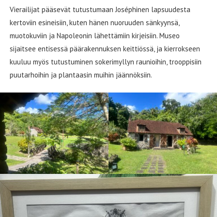
Vierailijat pääsevät tutustumaan Joséphinen lapsuudesta
kertoviin esineisiin, kuten hänen nuoruuden sänkyynsä,
muotokuviin ja Napoleonin lähettämiin kirjeisiin. Museo
sijaitsee entisessä päärakennuksen keittiössä, ja kierrokseen
kuuluu myös tutustuminen sokerimyllyn raunioihin, trooppisiin
puutarhoihin ja plantaasin muihin jäännöksiin.