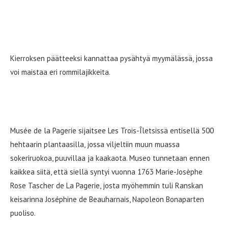
Kierroksen päätteeksi kannattaa pysähtyä myymälässä, jossa
voi maistaa eri rommilajikkeita.
Musée de la Pagerie
Musée de la Pagerie sijaitsee Les Trois-Îletsissä entisellä 500
hehtaarin plantaasilla, jossa viljeltiin muun muassa
sokeriruokoa, puuvillaa ja kaakaota. Museo tunnetaan ennen
kaikkea siitä, että siellä syntyi vuonna 1763 Marie-Josèphe
Rose Tascher de La Pagerie, josta myöhemmin tuli Ranskan
keisarinna Joséphine de Beauharnais, Napoleon Bonaparten
puoliso.