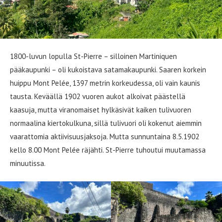
1800-luvun lopulla St-Pierre – silloinen Martiniquen
pääkaupunki – oli kukoistava satamakaupunki. Saaren korkein
huippu Mont Pelée, 1397 metrin korkeudessa, oli vain kaunis
tausta. Keväällä 1902 vuoren aukot alkoivat päästellä
kaasuja, mutta viranomaiset hylkäsivät kaiken tulivuoren
normaalina kiertokulkuna, sillä tulivuori oli kokenut aiemmin
vaarattomia aktiivisuusjaksoja. Mutta sunnuntaina 8.5.1902
kello 8.00 Mont Pelée räjähti. St-Pierre tuhoutui muutamassa
minuutissa.