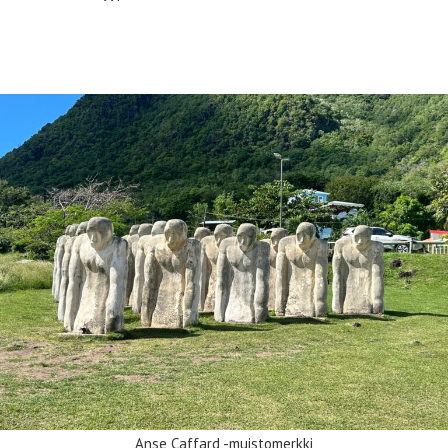
Saaren eteläosan nähtävyyksiä
Anse Caffard -muistomerkki