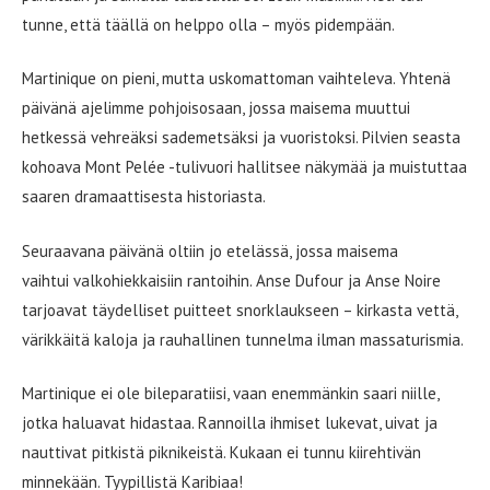
tunne, että täällä on helppo olla – myös pidempään.
Martinique on pieni, mutta uskomattoman vaihteleva. Yhtenä
päivänä ajelimme pohjoisosaan, jossa maisema muuttui
hetkessä vehreäksi sademetsäksi ja vuoristoksi. Pilvien seasta
kohoava Mont Pelée -tulivuori hallitsee näkymää ja muistuttaa
saaren dramaattisesta historiasta.
Seuraavana päivänä oltiin jo etelässä, jossa maisema
vaihtui valkohiekkaisiin rantoihin. Anse Dufour ja Anse Noire
tarjoavat täydelliset puitteet snorklaukseen – kirkasta vettä,
värikkäitä kaloja ja rauhallinen tunnelma ilman massaturismia.
Martinique ei ole bileparatiisi, vaan enemmänkin saari niille,
jotka haluavat hidastaa. Rannoilla ihmiset lukevat, uivat ja
nauttivat pitkistä piknikeistä. Kukaan ei tunnu kiirehtivän
minnekään. Tyypillistä Karibiaa!