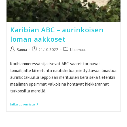
Karibian ABC – aurinkoisen
loman aakkoset
Artikkelin
Artikkeli
Artikkelin
Sanna
21.10.2022
Ulkomaat
kirjoittaja:
julkaistu:
kategoria:
Karibianmeressä sijaitsevat ABC-saaret tarjoavat
lomailijalle kiireetöntä nautiskelua, miellyttävää ilmastoa
aurinkotakuulla leppoisan merituulen kera sekä tietenkin
maailman upeimmat valkoisina hohtavat hiekkarannat
turkoosilla merellä.
Karibian
Jatka Lukemista
ABC
–
Aurinkoisen
Loman