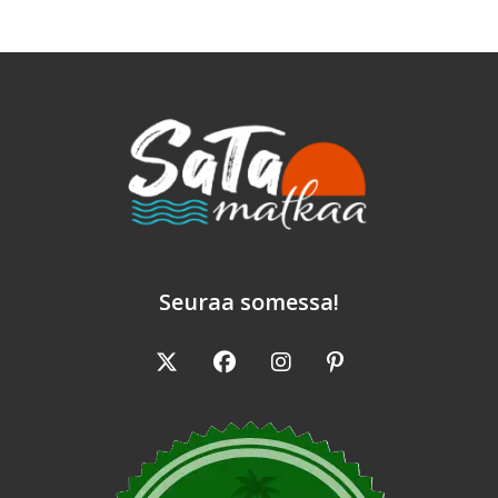
Aakkoset
Seuraa somessa!