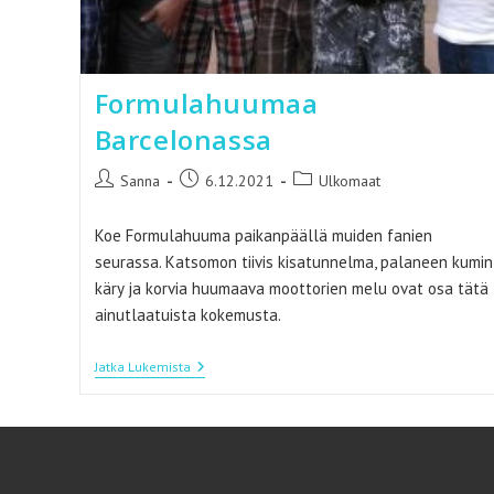
Formulahuumaa
Barcelonassa
Artikkelin
Artikkeli
Artikkelin
Sanna
6.12.2021
Ulkomaat
kirjoittaja:
julkaistu:
kategoria:
Koe Formulahuuma paikanpäällä muiden fanien
seurassa. Katsomon tiivis kisatunnelma, palaneen kumin
käry ja korvia huumaava moottorien melu ovat osa tätä
ainutlaatuista kokemusta.
Formulahuumaa
Jatka Lukemista
Barcelonassa