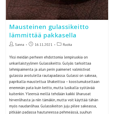
Mausteinen gulassikeitto
lämmittää pakkasella
Artikkelin
Artikkeli
Artikkelin
Sanna
16.11.2021
Ruoka
kirjoittaja:
julkaistu:
kategoria:
Yksi meidän perheen ehdottomia lempiruokia on
unkarilaistyylinen Gulassikeitto. Gulyás tarkoittaa
lehmipaimenta ja alun perin paimenet valmistivat
gulassia avotulella rautapadassa. Gulassi on sakeaa,
paprikalla maustettua lihakeittoa – koostumukseltaan
enemmän pata kuin keitto, mutta lusikalla syötävää
kuitenkin. Yleensä meillä tehdään kaikki liharuoat
hirvenlihasta ja niin tämäkin, mutta voit käyttää tähän
myös naudanlihaa. Gulassikeiton juju piilee sakeassa,
pitkään padassa hautuneessa pehmeässä, suuhun