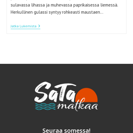
sulavassa lihassa ja muhevassa paprikaisessa liemessä.
Herkullinen gulassi syntyy rohkeasti maustaen…
Mausteinen
Jatka Lukemista
Gulassikeitto
Lämmittää
Pakkasella
Seuraa somessa!