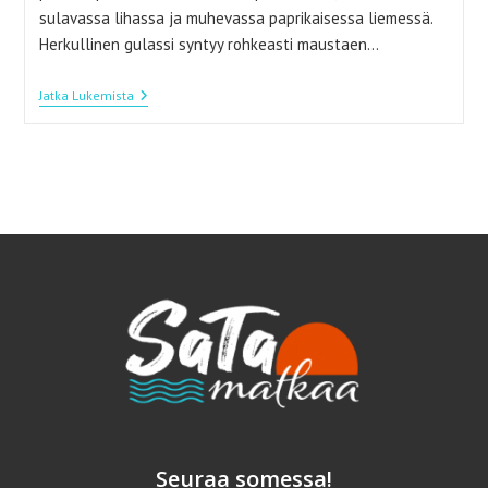
sulavassa lihassa ja muhevassa paprikaisessa liemessä.
Herkullinen gulassi syntyy rohkeasti maustaen…
Mausteinen
Jatka Lukemista
Gulassikeitto
Lämmittää
Pakkasella
Seuraa somessa!