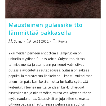
Mausteinen gulassikeitto
lämmittää pakkasella
Artikkelin
Artikkeli
Artikkelin
Sanna
16.11.2021
Ruoka
kirjoittaja:
julkaistu:
kategoria:
Yksi meidän perheen ehdottomia lempiruokia on
unkarilaistyylinen Gulassikeitto. Gulyás tarkoittaa
lehmipaimenta ja alun perin paimenet valmistivat
gulassia avotulella rautapadassa. Gulassi on sakeaa,
paprikalla maustettua lihakeittoa – koostumukseltaan
enemmän pata kuin keitto, mutta lusikalla syötävää
kuitenkin. Yleensä meillä tehdään kaikki liharuoat
hirvenlihasta ja niin tämäkin, mutta voit käyttää tähän
myös naudanlihaa. Gulassikeiton juju piilee sakeassa,
pitkään padassa hautuneessa pehmeässä, suuhun