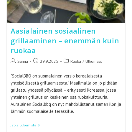
Aasialainen sosiaalinen
grillaaminen – enemmän kuin
ruokaa
Artikkelin
Artikkeli
Artikkelin
Sanna
29.9.2025
Ruoka
/
Ulkomaat
kirjoittaja:
julkaistu:
kategoria:
"SocialBBQ on suomalainen versio korealaisesta
yhteisöllisestä grillaamisesta." Maailmalla on jo pitkään
grillattu yhdessä pöydässä – erityisesti Koreassa, jossa
yhteinen grillaus on keskeinen osa ruokakulttuuria.
Auralainen Socialbbq on nyt mahdollistanut saman ilon ja
lämmön suomalaiselle terassille.
Aasialainen
Jatka Lukemista
Sosiaalinen