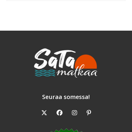
Grillaaminen
–
Enemmän
Kuin
Ruokaa
Seuraa somessa!