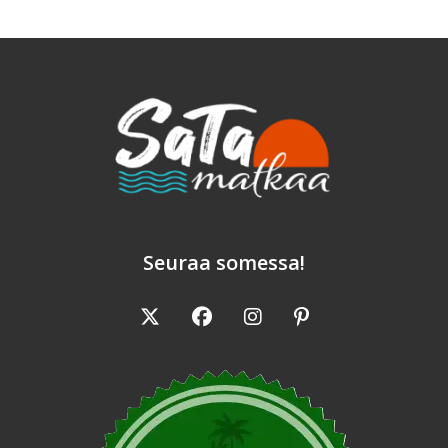
Seuraa somessa!