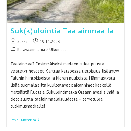
Suk(k)ulointia Taalainmaalla
Artikkelin
Artikkeli
Sanna
19.11.2023
kirjoittaja:
julkaistu:
Artikkelin
Karavaanielämä
/
Ulkomaat
kategoria:
Taalainmaa? Ensimmäiseksi mieleen tulee puusta
veistetyt hevoset. Karttaa katsoessa tietoisuus lisääntyy
Falunin hiihtokisoista ja Moran puukoista. Hämmästystä
lisää suomalaisilta kuulostavat paikannimet keskellä
metsäistä Ruotsia. Sukulointimatka Orsaan avasi silmiä ja
tietoisuutta taalainmaalaisuudesta – tervetuloa
tutkimusmatkalle!
Suk(k)ulointia
Jatka Lukemista
Taalainmaalla