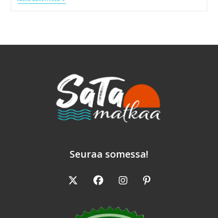
Järvielämys
Sviitissä
Seuraa somessa!