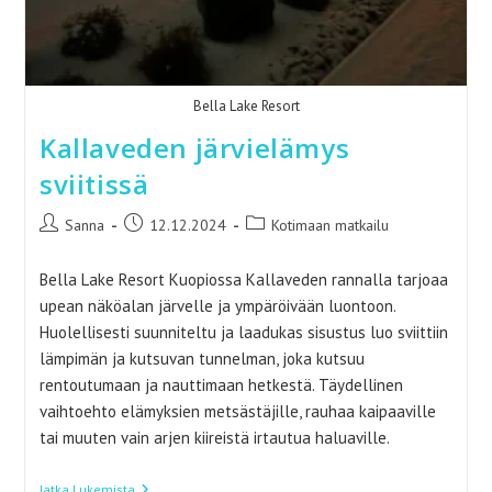
Bella Lake Resort
Kallaveden järvielämys
sviitissä
Artikkelin
Artikkeli
Artikkelin
Sanna
12.12.2024
Kotimaan matkailu
kirjoittaja:
julkaistu:
kategoria:
Bella Lake Resort Kuopiossa Kallaveden rannalla tarjoaa
upean näköalan järvelle ja ympäröivään luontoon.
Huolellisesti suunniteltu ja laadukas sisustus luo sviittiin
lämpimän ja kutsuvan tunnelman, joka kutsuu
rentoutumaan ja nauttimaan hetkestä. Täydellinen
vaihtoehto elämyksien metsästäjille, rauhaa kaipaaville
tai muuten vain arjen kiireistä irtautua haluaville.
Kallaveden
Jatka Lukemista