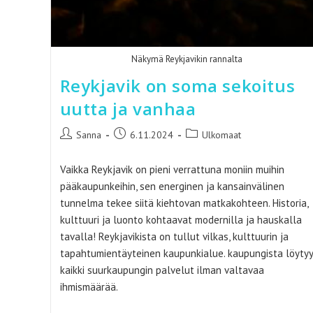
Näkymä Reykjavikin rannalta
Reykjavik on soma sekoitus
uutta ja vanhaa
Artikkelin
Artikkeli
Artikkelin
Sanna
6.11.2024
Ulkomaat
kirjoittaja:
julkaistu:
kategoria:
Vaikka Reykjavik on pieni verrattuna moniin muihin
pääkaupunkeihin, sen energinen ja kansainvälinen
tunnelma tekee siitä kiehtovan matkakohteen. Historia,
kulttuuri ja luonto kohtaavat modernilla ja hauskalla
tavalla! Reykjavikista on tullut vilkas, kulttuurin ja
tapahtumientäyteinen kaupunkialue. kaupungista löytyy
kaikki suurkaupungin palvelut ilman valtavaa
ihmismäärää.