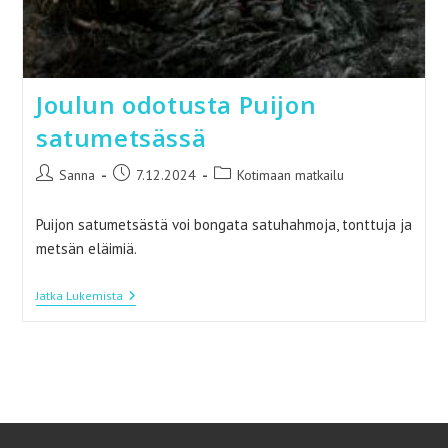
Joulun odotusta Puijon
satumetsässä
Artikkelin
Artikkeli
Artikkelin
Sanna
7.12.2024
Kotimaan matkailu
kirjoittaja:
julkaistu:
kategoria:
Puijon satumetsästä voi bongata satuhahmoja, tonttuja ja
metsän eläimiä.
Joulun
Jatka Lukemista
Odotusta
Puijon
Satumetsässä