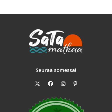
-
Hotelli
Tarjoaa
Aktiviteetteja
Ja
Rentoa
Meininkiä
Seuraa somessa!