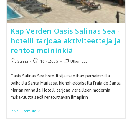
Kap Verden Oasis Salinas Sea -
hotelli tarjoaa aktiviteetteja ja
rentoa meininkiä
Artikkelin
Artikkeli
Artikkelin
Sanna
16.4.2025
Ulkomaat
kirjoittaja:
julkaistu:
kategoria:
Oasis Salinas Sea hotelli sijaitsee ihan parhaimmilla
paikoilla Santa Mariassa, hienohiekkaisella Praia de Santa
Marian rannalla. Hotelli tarjoaa vierailleen modernia
mukavuutta sekä rentouttavan ilmapiirin.
Kap
Jatka Lukemista
Verden
Oasis
Salinas
Sea