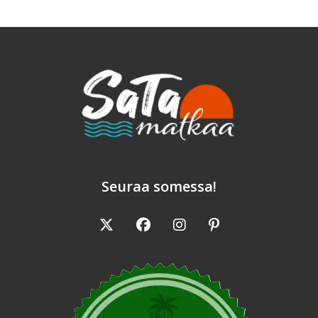
Seuraa somessa!