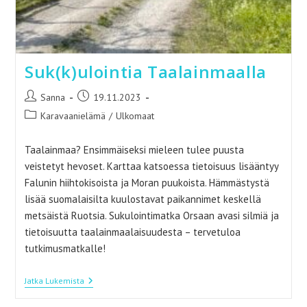
Suk(k)ulointia Taalainmaalla
Artikkelin
Artikkeli
Sanna
19.11.2023
kirjoittaja:
julkaistu:
Artikkelin
Karavaanielämä
/
Ulkomaat
kategoria:
Taalainmaa? Ensimmäiseksi mieleen tulee puusta
veistetyt hevoset. Karttaa katsoessa tietoisuus lisääntyy
Falunin hiihtokisoista ja Moran puukoista. Hämmästystä
lisää suomalaisilta kuulostavat paikannimet keskellä
metsäistä Ruotsia. Sukulointimatka Orsaan avasi silmiä ja
tietoisuutta taalainmaalaisuudesta – tervetuloa
tutkimusmatkalle!
Suk(k)ulointia
Jatka Lukemista
Taalainmaalla