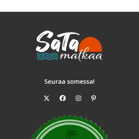
Seuraa somessa!