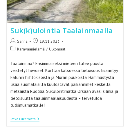
Suk(k)ulointia Taalainmaalla
Artikkelin
Artikkeli
Sanna
19.11.2023
kirjoittaja:
julkaistu:
Artikkelin
Karavaanielämä
/
Ulkomaat
kategoria:
Taalainmaa? Ensimmäiseksi mieleen tulee puusta
veistetyt hevoset. Karttaa katsoessa tietoisuus lisääntyy
Falunin hiihtokisoista ja Moran puukoista. Hämmästystä
lisää suomalaisilta kuulostavat paikannimet keskellä
metsäistä Ruotsia. Sukulointimatka Orsaan avasi silmiä ja
tietoisuutta taalainmaalaisuudesta – tervetuloa
tutkimusmatkalle!
Suk(k)ulointia
Jatka Lukemista
Taalainmaalla