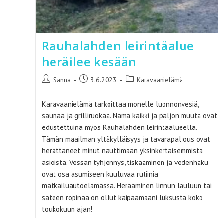
Rauhalahden leirintäalue
heräilee kesään
Artikkelin
Artikkeli
Artikkelin
Sanna
3.6.2023
Karavaanielämä
kirjoittaja:
julkaistu:
kategoria:
Karavaanielämä tarkoittaa monelle luonnonvesiä,
saunaa ja grilliruokaa. Nämä kaikki ja paljon muuta ovat
edustettuina myös Rauhalahden leirintäalueella.
Tämän maailman yltäkylläisyys ja tavarapaljous ovat
herättäneet minut nauttimaan yksinkertaisemmista
asioista. Vessan tyhjennys, tiskaaminen ja vedenhaku
ovat osa asumiseen kuuluvaa rutiinia
matkailuautoelämässä. Herääminen linnun lauluun tai
sateen ropinaa on ollut kaipaamaani luksusta koko
toukokuun ajan!