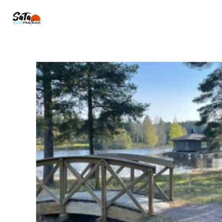
Siirry
suoraan
sisältöön