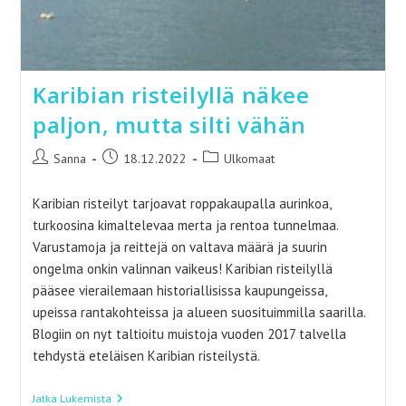
Karibian risteilyllä näkee
paljon, mutta silti vähän
Artikkelin
Artikkeli
Artikkelin
Sanna
18.12.2022
Ulkomaat
kirjoittaja:
julkaistu:
kategoria:
Karibian risteilyt tarjoavat roppakaupalla aurinkoa,
turkoosina kimaltelevaa merta ja rentoa tunnelmaa.
Varustamoja ja reittejä on valtava määrä ja suurin
ongelma onkin valinnan vaikeus! Karibian risteilyllä
pääsee vierailemaan historiallisissa kaupungeissa,
upeissa rantakohteissa ja alueen suosituimmilla saarilla.
Blogiin on nyt taltioitu muistoja vuoden 2017 talvella
tehdystä eteläisen Karibian risteilystä.
Karibian
Jatka Lukemista