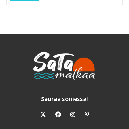
Risteilyllä
Näkee
Paljon,
Mutta
Silti
Vähän
Seuraa somessa!