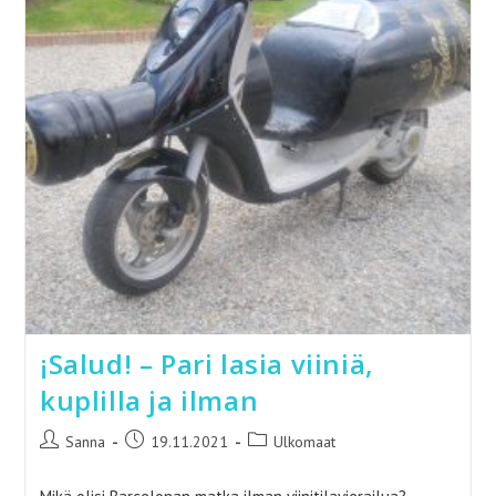
¡Salud! – Pari lasia viiniä,
kuplilla ja ilman
Artikkelin
Artikkeli
Artikkelin
Sanna
19.11.2021
Ulkomaat
kirjoittaja:
julkaistu:
kategoria: