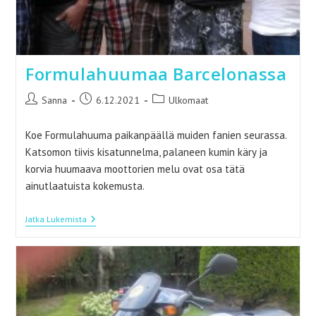
Formulahuumaa Barcelonassa
Artikkelin
Artikkeli
Artikkelin
Sanna
6.12.2021
Ulkomaat
kirjoittaja:
julkaistu:
kategoria:
Koe Formulahuuma paikanpäällä muiden fanien seurassa.
Katsomon tiivis kisatunnelma, palaneen kumin käry ja
korvia huumaava moottorien melu ovat osa tätä
ainutlaatuista kokemusta.
Formulahuumaa
Jatka Lukemista
Barcelonassa