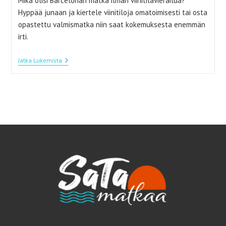
Mikä olisi Barcelonan matka ilman viinitilavierailua?
Hyppää junaan ja kiertele viinitiloja omatoimisesti tai osta
opastettu valmismatka niin saat kokemuksesta enemmän
irti.
¡Salud!
Jatka Lukemista
–
Pari
Lasia
Viiniä,
Kuplilla
Ja
Ilman