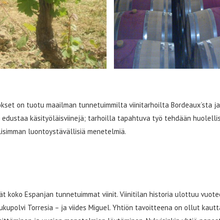
kset on tuotu maailman tunnetuimmilta viinitarhoilta Bordeaux’sta ja
 edustaa käsityöläisviinejä; tarhoilla tapahtuva työ tehdään huolelli
lisimman luontoystävällisiä menetelmiä.
vät koko Espanjan tunnetuimmat viinit. Viinitilan historia ulottuu vuot
ukupolvi Torresia – ja viides Miguel. Yhtiön tavoitteena on ollut kautt