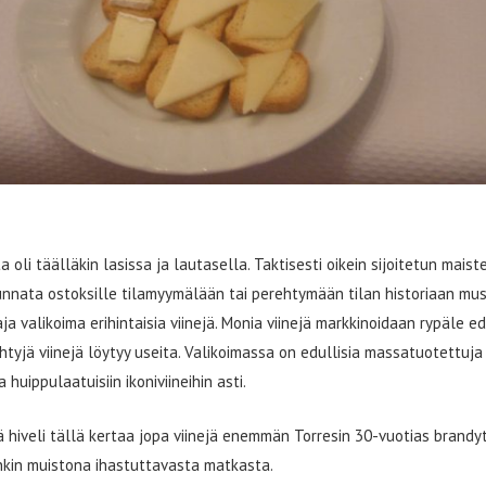
 oli täälläkin lasissa ja lautasella. Taktisesti oikein sijoitetun mais
unnata ostoksille tilamyymälään tai perehtymään tilan historiaan mus
 valikoima erihintaisia viinejä. Monia viinejä markkinoidaan rypäle e
htyjä viinejä löytyy useita. Valikoimassa on edullisia massatuotettuja
a huippulaatuisiin ikoniviineihin asti.
hiveli tällä kertaa jopa viinejä enemmän Torresin 30-vuotias brandyti
inkin muistona ihastuttavasta matkasta.