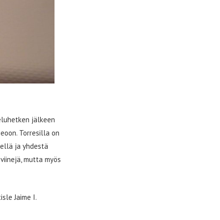
teluhetken jälkeen
eoon. Torresilla on
dellä ja yhdestä
 viinejä, mutta myös
sle Jaime I.