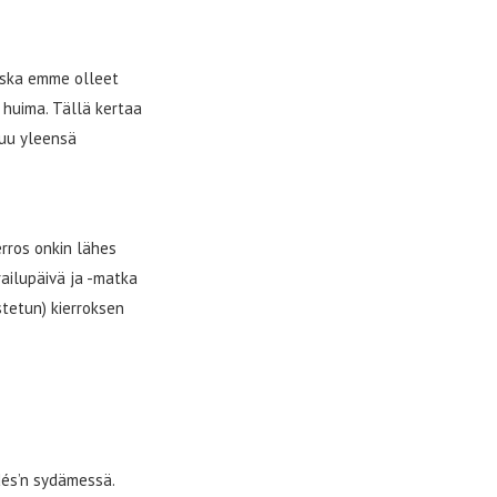
oska emme olleet
i huima. Tällä kertaa
tuu yleensä
erros onkin lähes
ailupäivä ja -matka
stetun) kierroksen
dés’n sydämessä.