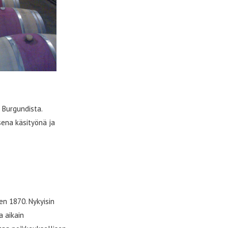
 Burgundista.
sena käsityönä ja
een 1870. Nykyisin
a aikain