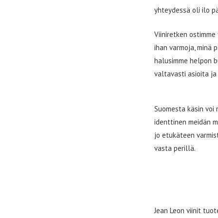
yhteydessä oli ilo p
Viiniretken ostimme
ihan varmoja, minä p
halusimme helpon bu
valtavasti asioita ja
Suomesta käsin voi 
identtinen meidän m
jo etukäteen varmist
vasta perillä.
JEAN LEON
Jean Leon viinit tu