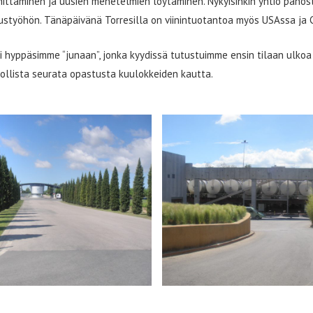
hittäminen ja uusien menetelmien löytäminen. Nykyisinkin yhtiö panos
ustyöhön. Tänäpäivänä Torresilla on viinintuotantoa myös USAssa ja C
si hyppäsimme “junaan”, jonka kyydissä tutustuimme ensin tilaan ulkoa
dollista seurata opastusta kuulokkeiden kautta.