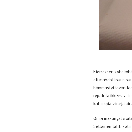
Kierroksen kohokohta
oli mahdollisuus su
hämmästyttävän laaja
rypälelajikkeesta te
kalliimpia viinejä ain
Omia makunystyröitä 
Sellainen lähti koti