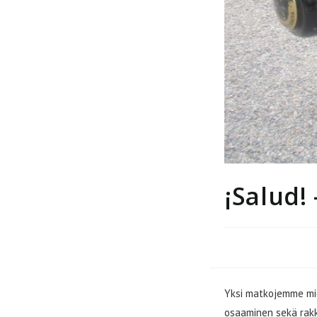
¡Salud! 
Yksi matkojemme miel
osaaminen sekä rakk