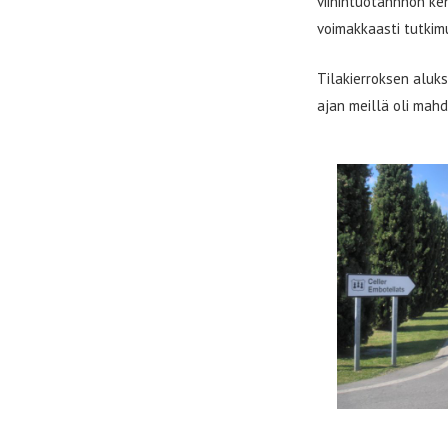
viinintuotannnon ke
voimakkaasti tutkim
Tilakierroksen aluk
ajan meillä oli mah