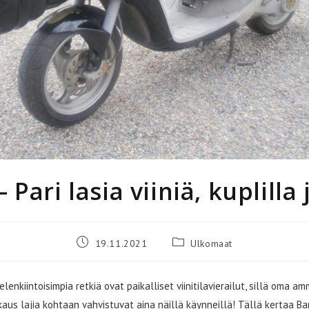
– Pari lasia viiniä, kuplilla
Artikkeli
Artikkelin
19.11.2021
Ulkomaat
julkaistu:
kategoria:
enkiintoisimpia retkiä ovat paikalliset viinitilavierailut, sillä oma am
aus lajia kohtaan vahvistuvat aina näillä käynneillä! Tällä kertaa 