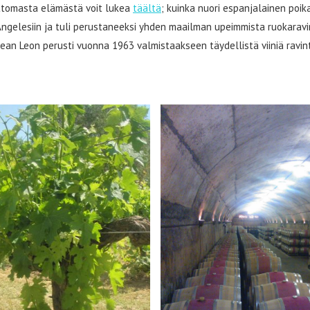
ttomasta elämästä voit lukea
täältä
; kuinka nuori espanjalainen poi
ngelesiin ja tuli perustaneeksi yhden maailman upeimmista ruokaravin
 Jean Leon perusti vuonna 1963 valmistaakseen täydellistä viiniä ravin