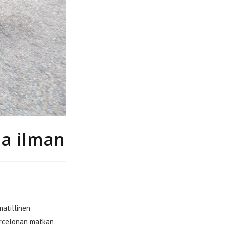
 ja ilman
matillinen
Barcelonan matkan