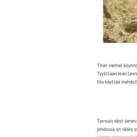
Tilan vanhat köynnö
Tyyliltään Jean Leon
tila käyttää mahdol
TORRES
Torresin viinit liene
johdossa on viides s