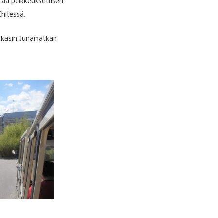
taa poikkeuksellisen
hilessä.
 käsin. Junamatkan