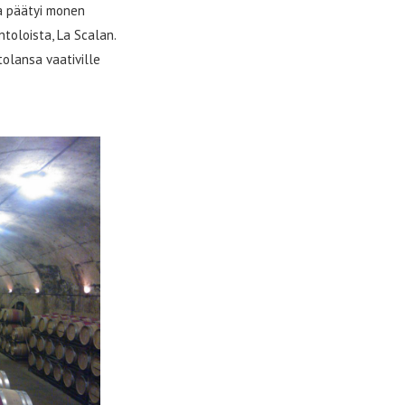
ka päätyi monen
toloista, La Scalan.
tolansa vaativille