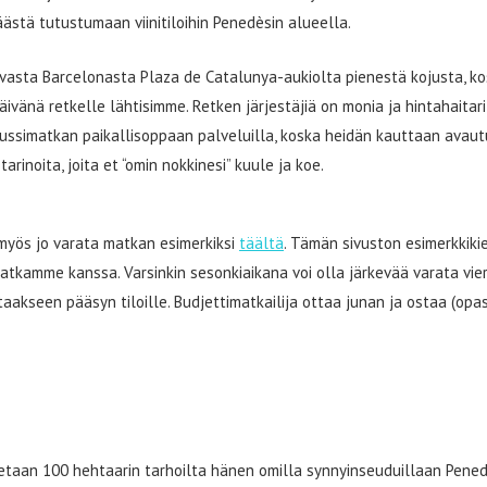
äästä tutustumaan viinitiloihin Penedèsin alueella.
 vasta Barcelonasta Plaza de Catalunya-aukiolta pienestä kojusta, k
äivänä retkelle lähtisimme. Retken järjestäjiä on monia ja hintahaitar
ssimatkan paikallisoppaan palveluilla, koska heidän kauttaan avau
 tarinoita, joita et “omin nokkinesi” kuule ja koe.
myös jo varata matkan esimerkiksi
täältä
. Tämän sivuston esimerkkiki
atkamme kanssa. Varsinkin sesonkiaikana voi olla järkevää varata vier
aakseen pääsyn tiloille. Budjettimatkailija ottaa junan ja ostaa (opa
otetaan 100 hehtaarin tarhoilta hänen omilla synnyinseuduillaan Pene