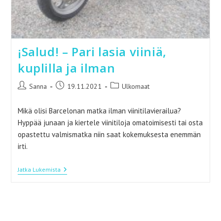
¡Salud! – Pari lasia viiniä,
kuplilla ja ilman
Artikkelin
Artikkeli
Artikkelin
Sanna
19.11.2021
Ulkomaat
kirjoittaja:
julkaistu:
kategoria:
Mikä olisi Barcelonan matka ilman viinitilavierailua?
Hyppää junaan ja kiertele viinitiloja omatoimisesti tai osta
opastettu valmismatka niin saat kokemuksesta enemmän
irti.
¡Salud!
Jatka Lukemista
–
Pari
Lasia
Viiniä,
Kuplilla
Ja