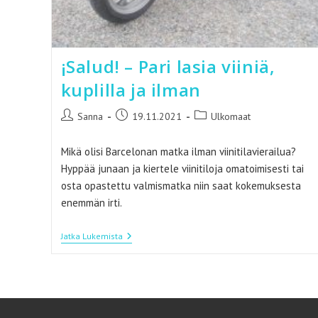
¡Salud! – Pari lasia viiniä,
kuplilla ja ilman
Artikkelin
Artikkeli
Artikkelin
Sanna
19.11.2021
Ulkomaat
kirjoittaja:
julkaistu:
kategoria:
Mikä olisi Barcelonan matka ilman viinitilavierailua?
Hyppää junaan ja kiertele viinitiloja omatoimisesti tai
osta opastettu valmismatka niin saat kokemuksesta
enemmän irti.
¡Salud!
Jatka Lukemista
–
Pari
Lasia
Viiniä,
Kuplilla
Ja
Ilman