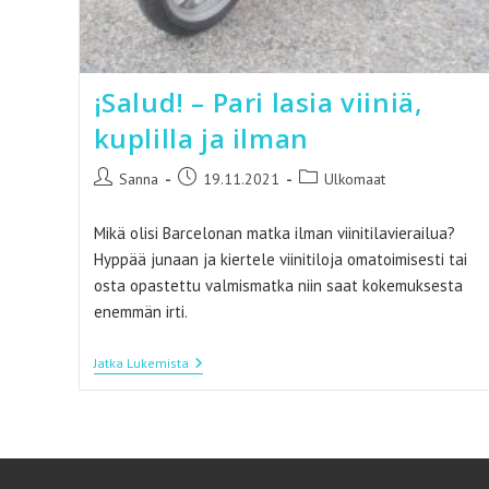
¡Salud! – Pari lasia viiniä,
kuplilla ja ilman
Artikkelin
Artikkeli
Artikkelin
Sanna
19.11.2021
Ulkomaat
kirjoittaja:
julkaistu:
kategoria:
Mikä olisi Barcelonan matka ilman viinitilavierailua?
Hyppää junaan ja kiertele viinitiloja omatoimisesti tai
osta opastettu valmismatka niin saat kokemuksesta
enemmän irti.
¡Salud!
Jatka Lukemista
–
Pari
Lasia
Viiniä,
Kuplilla
Ja
Ilman