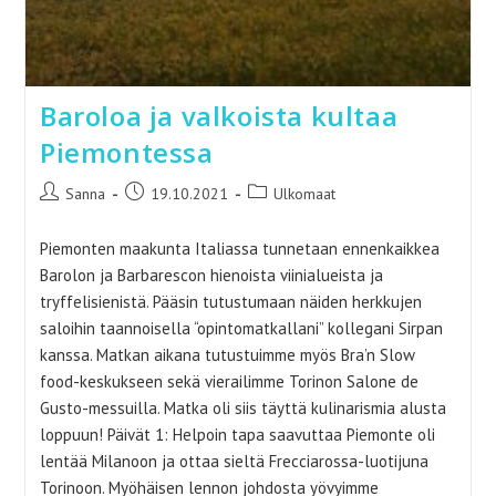
Baroloa ja valkoista kultaa
Piemontessa
Artikkelin
Artikkeli
Artikkelin
Sanna
19.10.2021
Ulkomaat
kirjoittaja:
julkaistu:
kategoria:
Piemonten maakunta Italiassa tunnetaan ennenkaikkea
Barolon ja Barbarescon hienoista viinialueista ja
tryffelisienistä. Pääsin tutustumaan näiden herkkujen
saloihin taannoisella “opintomatkallani” kollegani Sirpan
kanssa. Matkan aikana tutustuimme myös Bra’n Slow
food-keskukseen sekä vierailimme Torinon Salone de
Gusto-messuilla. Matka oli siis täyttä kulinarismia alusta
loppuun! Päivät 1: Helpoin tapa saavuttaa Piemonte oli
lentää Milanoon ja ottaa sieltä Frecciarossa-luotijuna
Torinoon. Myöhäisen lennon johdosta yövyimme