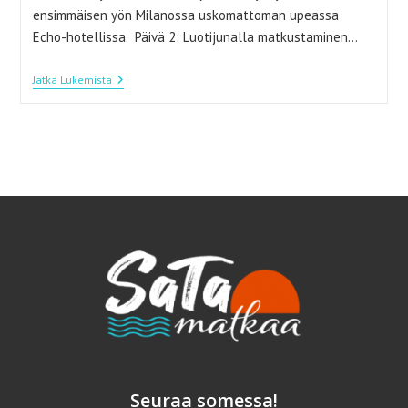
ensimmäisen yön Milanossa uskomattoman upeassa
Echo-hotellissa. Päivä 2: Luotijunalla matkustaminen…
Baroloa
Jatka Lukemista
Ja
Valkoista
Kultaa
Piemontessa
Seuraa somessa!