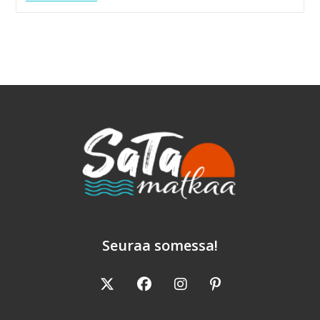
Risteilyllä
Näkee
Paljon,
Mutta
Silti
Vähän
Seuraa somessa!