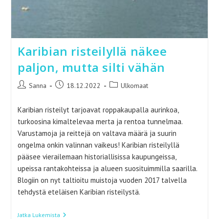
Karibian risteilyllä näkee
paljon, mutta silti vähän
Artikkelin
Artikkeli
Artikkelin
Sanna
18.12.2022
Ulkomaat
kirjoittaja:
julkaistu:
kategoria:
Karibian risteilyt tarjoavat roppakaupalla aurinkoa,
turkoosina kimaltelevaa merta ja rentoa tunnelmaa.
Varustamoja ja reittejä on valtava määrä ja suurin
ongelma onkin valinnan vaikeus! Karibian risteilyllä
pääsee vierailemaan historiallisissa kaupungeissa,
upeissa rantakohteissa ja alueen suosituimmilla saarilla.
Blogiin on nyt taltioitu muistoja vuoden 2017 talvella
tehdystä eteläisen Karibian risteilystä.
Karibian
Jatka Lukemista