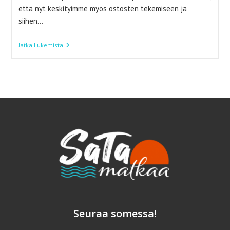
että nyt keskityimme myös ostosten tekemiseen ja
siihen…
Madrid
Jatka Lukemista
–
Täydellinen
Kohde
Syyslomalle
Seuraa somessa!