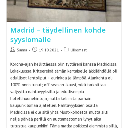
Madrid – täydellinen kohde
syyslomalle
Artikkelin
Artikkeli
Artikkelin
Sanna
19.10.2021
Ulkomaat
kirjoittaja:
julkaistu:
kategoria:
Korona-ajan hellittäessä olin tyttäreni kanssa Madridissa
Lokakuussa. Kriteereinä tämän kertaiselle äkkilähdöllä oli
edulliset lentoliput + aurinkoa ja lämpöä. Ajankohta oli
100% onnistunut; off season -kausi, mikä tarkoittaa
väljyyttä nähtävyyksillä ja edullisempia
hotellihuonehintoja, mutta keli mitä parhain
kaupunkilomaa ajatellen. Nähtävyyksien osalta
Madridissa ei ole sitä yhtä Must-kohdetta, mutta silti
neljä päivää perillä on auttamattoman lyhyt aika
tutustua kaupunkiin! Tämä matka poikkesi aiemmista sillä,