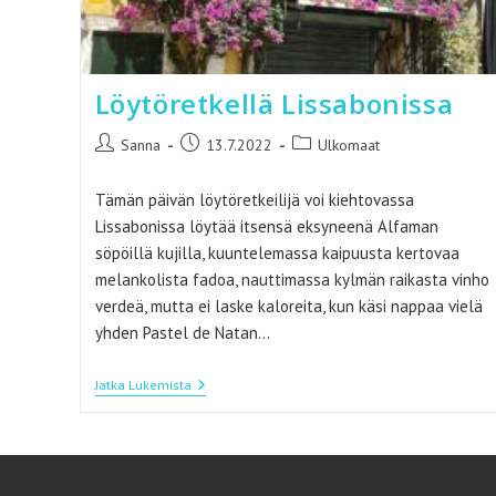
Löytöretkellä Lissabonissa
Artikkelin
Artikkeli
Artikkelin
Sanna
13.7.2022
Ulkomaat
kirjoittaja:
julkaistu:
kategoria:
Tämän päivän löytöretkeilijä voi kiehtovassa
Lissabonissa löytää itsensä eksyneenä Alfaman
söpöillä kujilla, kuuntelemassa kaipuusta kertovaa
melankolista fadoa, nauttimassa kylmän raikasta vinho
verdeä, mutta ei laske kaloreita, kun käsi nappaa vielä
yhden Pastel de Natan...
Löytöretkellä
Jatka Lukemista
Lissabonissa