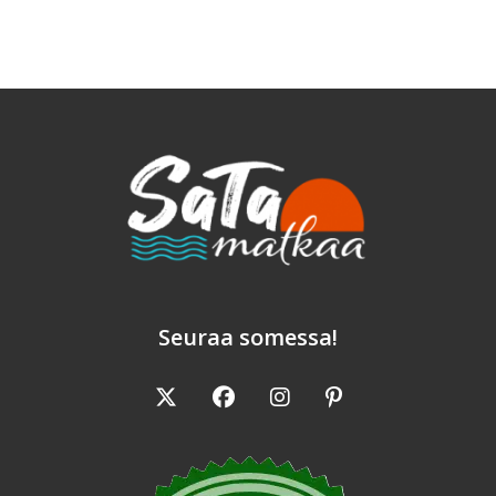
Savolaisen
Pitopöydän
Kera
Seuraa somessa!