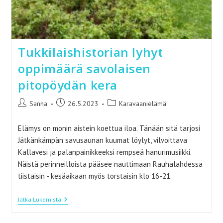
Tukkilaishistorian lyhyt
oppimäärä savolaisen
pitopöydän kera
Artikkelin
Artikkeli
Artikkelin
Sanna
26.5.2023
Karavaanielämä
kirjoittaja:
julkaistu:
kategoria:
Elämys on monin aistein koettua iloa. Tänään sitä tarjosi
Jätkänkämpän savusaunan kuumat löylyt, vilvoittava
Kallavesi ja palanpainikkeeksi rempseä hanurimusiikki.
Näistä perinneilloista pääsee nauttimaan Rauhalahdessa
tiistaisin - kesäaikaan myös torstaisin klo 16-21.
Tukkilaishistorian
Jatka Lukemista
Lyhyt
Oppimäärä