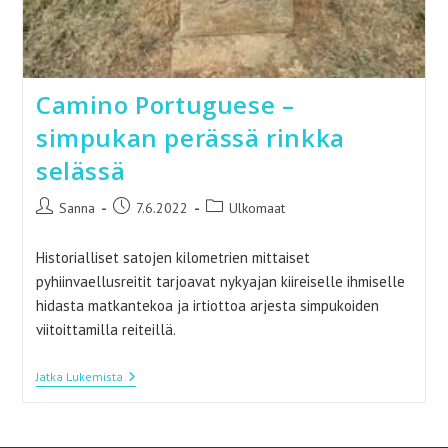
Camino Portuguese –
simpukan perässä rinkka
selässä
Artikkelin
Artikkeli
Artikkelin
Sanna
7.6.2022
Ulkomaat
kirjoittaja:
julkaistu:
kategoria:
Historialliset satojen kilometrien mittaiset
pyhiinvaellusreitit tarjoavat nykyajan kiireiselle ihmiselle
hidasta matkantekoa ja irtiottoa arjesta simpukoiden
viitoittamilla reiteillä.
Camino
Jatka Lukemista
Portuguese
–
Simpukan
Perässä