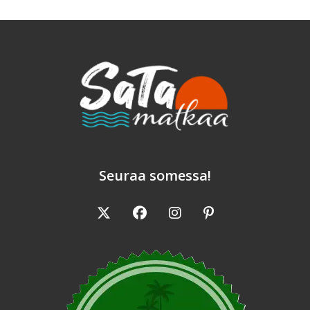
Seuraa somessa!