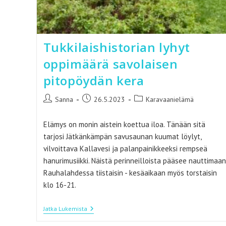
Tukkilaishistorian lyhyt
oppimäärä savolaisen
pitopöydän kera
Artikkelin
Artikkeli
Artikkelin
Sanna
26.5.2023
Karavaanielämä
kirjoittaja:
julkaistu:
kategoria:
Elämys on monin aistein koettua iloa. Tänään sitä
tarjosi Jätkänkämpän savusaunan kuumat löylyt,
vilvoittava Kallavesi ja palanpainikkeeksi rempseä
hanurimusiikki. Näistä perinneilloista pääsee nauttimaan
Rauhalahdessa tiistaisin - kesäaikaan myös torstaisin
klo 16-21.
Tukkilaishistorian
Jatka Lukemista
Lyhyt
Oppimäärä