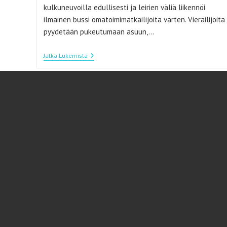
kulkuneuvoilla edullisesti ja leirien väliä liikennöi
ilmainen bussi omatoimimatkailijoita varten. Vierailijoita
pyydetään pukeutumaan asuun,…
Auschwitz-
Jatka Lukemista
Birkenaun
Keskitysleiri
Jättää
Sanattomaksi