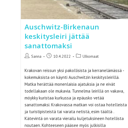
Auschwitz-Birkenaun
keskitysleiri jättää
sanattomaksi
Artikkelin
Artikkeli
Artikkelin
Sanna
10.4.2022
Ulkomaat
kirjoittaja:
julkaistu:
kategoria:
Krakovan reissun yksi pakollisista ja kerranelämässä -
kokemuksista on käynti Auschwitzin keskitysleirillä.
Matka herättää monenlaisia ajatuksia ja ne eivät
todellakaan ole mukavia. Tunnelma leirillä on vakava,
möykky kuristaa kurkussa ja epäusko vetää
sanattomaksi. Krakovassa matkan voi ostaa hotelleista
ja turistipisteistä tai varata netistä, esim täältä .
Kätevintä on varata vierailu kuljetuksineen hotellista
noutaen. Kohteeseen pääsee myös julkisilla