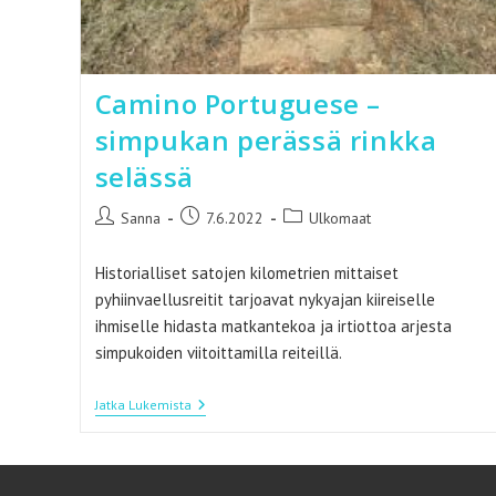
Camino Portuguese –
simpukan perässä rinkka
selässä
Artikkelin
Artikkeli
Artikkelin
Sanna
7.6.2022
Ulkomaat
kirjoittaja:
julkaistu:
kategoria:
Historialliset satojen kilometrien mittaiset
pyhiinvaellusreitit tarjoavat nykyajan kiireiselle
ihmiselle hidasta matkantekoa ja irtiottoa arjesta
simpukoiden viitoittamilla reiteillä.
Camino
Jatka Lukemista
Portuguese
–
Simpukan
Perässä
Rinkka