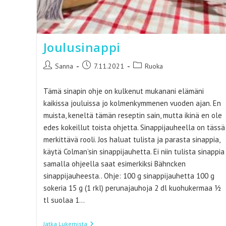
Joulusinappi
Artikkelin
Artikkeli
Artikkelin
Sanna
7.11.2021
Ruoka
kirjoittaja:
julkaistu:
kategoria:
Tämä sinapin ohje on kulkenut mukanani elämäni
kaikissa jouluissa jo kolmenkymmenen vuoden ajan. En
muista, keneltä tämän reseptin sain, mutta ikinä en ole
edes kokeillut toista ohjetta. Sinappijauheella on tässä
merkittävä rooli. Jos haluat tulista ja parasta sinappia,
käytä Colman’sin sinappijauhetta. Ei niin tulista sinappia
samalla ohjeella saat esimerkiksi Bähncken
sinappijauheesta.. Ohje: 100 g sinappijauhetta 100 g
sokeria 15 g (1 rkl) perunajauhoja 2 dl kuohukermaa ½
tl suolaa 1…
Joulusinappi
Jatka Lukemista