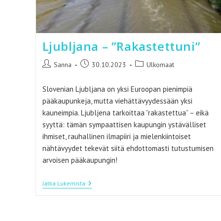
Ljubljana – ”Rakastettuni”
Artikkelin
Artikkeli
Artikkelin
Sanna
30.10.2023
Ulkomaat
kirjoittaja:
julkaistu:
kategoria:
Slovenian Ljubljana on yksi Euroopan pienimpiä
pääkaupunkeja, mutta viehättävyydessään yksi
kauneimpia. Ljubljena tarkoittaa ”rakastettua” – eikä
syyttä: tämän sympaattisen kaupungin ystävälliset
ihmiset, rauhallinen ilmapiiri ja mielenkiintoiset
nähtävyydet tekevät siitä ehdottomasti tutustumisen
arvoisen pääkaupungin!
Ljubljana
Jatka Lukemista
–
”Rakastettuni”