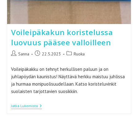
Voileipäkakun koristelussa
luovuus pääsee valloilleen
Artikkelin
Artikkeli
Artikkelin
Sanna
22.5.2023
Ruoka
kirjoittaja:
julkaistu:
kategoria:
Voileipäkakku on tehnyt herkullisen paluun ja on
juhlapöydän kaunistus! Näyttävä herkku maistuu juhlissa
ja hurmaa monipuolisuudellaan. Katso koristeluvinkit
suolaisten tarjottavien suosikkiin.
Voileipäkakun
Jatka Lukemista
Koristelussa
Luovuus
Pääsee
Valloilleen