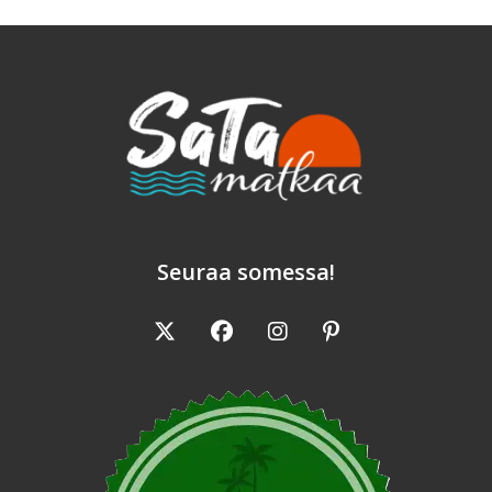
Seuraa somessa!