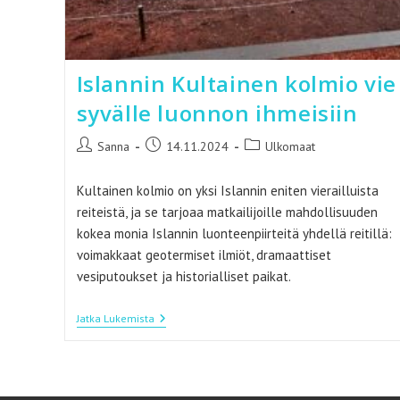
Islannin Kultainen kolmio vie
syvälle luonnon ihmeisiin
Artikkelin
Artikkeli
Artikkelin
Sanna
14.11.2024
Ulkomaat
kirjoittaja:
julkaistu:
kategoria:
Kultainen kolmio on yksi Islannin eniten vierailluista
reiteistä, ja se tarjoaa matkailijoille mahdollisuuden
kokea monia Islannin luonteenpiirteitä yhdellä reitillä:
voimakkaat geotermiset ilmiöt, dramaattiset
vesiputoukset ja historialliset paikat.
Islannin
Jatka Lukemista
Kultainen
Kolmio
Vie
Syvälle
Luonnon