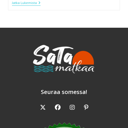
Reykjavik
Jatka Lukemista
On
Soma
Sekoitus
Uutta
Ja
Vanhaa
Seuraa somessa!