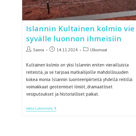
Islannin Kultainen kolmio vie
syvälle luonnon ihmeisiin
Artikkelin
Artikkeli
Artikkelin
Sanna
14.11.2024
Ulkomaat
kirjoittaja:
julkaistu:
kategoria:
Kultainen kolmio on yksi Islannin eniten vierailluista
reiteistä, ja se tarjoaa matkailijoille mahdollisuuden
kokea monia Islannin luonteenpiirteitä yhdellä reitillä:
voimakkaat geotermiset ilmiöt, dramaattiset
vesiputoukset ja historialliset paikat.
Islannin
Jatka Lukemista
Kultainen
Kolmio
Vie
Syvälle
Luonnon