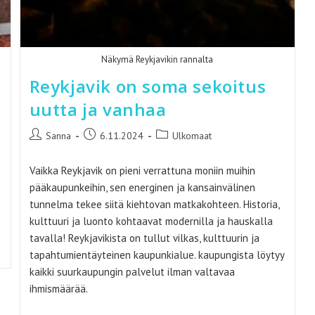
Näkymä Reykjavikin rannalta
Reykjavik on soma sekoitus
uutta ja vanhaa
Artikkelin
Artikkeli
Artikkelin
Sanna
6.11.2024
Ulkomaat
kirjoittaja:
julkaistu:
kategoria:
Vaikka Reykjavik on pieni verrattuna moniin muihin
pääkaupunkeihin, sen energinen ja kansainvälinen
tunnelma tekee siitä kiehtovan matkakohteen. Historia,
kulttuuri ja luonto kohtaavat modernilla ja hauskalla
tavalla! Reykjavikista on tullut vilkas, kulttuurin ja
tapahtumientäyteinen kaupunkialue. kaupungista löytyy
kaikki suurkaupungin palvelut ilman valtavaa
ihmismäärää.