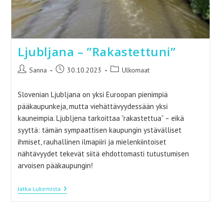
Ljubljana – ”Rakastettuni”
Artikkelin
Artikkeli
Artikkelin
Sanna
30.10.2023
Ulkomaat
kirjoittaja:
julkaistu:
kategoria:
Slovenian Ljubljana on yksi Euroopan pienimpiä
pääkaupunkeja, mutta viehättävyydessään yksi
kauneimpia. Ljubljena tarkoittaa ”rakastettua” – eikä
syyttä: tämän sympaattisen kaupungin ystävälliset
ihmiset, rauhallinen ilmapiiri ja mielenkiintoiset
nähtävyydet tekevät siitä ehdottomasti tutustumisen
arvoisen pääkaupungin!
Ljubljana
Jatka Lukemista
–
”Rakastettuni”