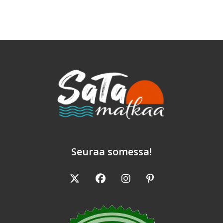
–
Hyppysellinen
Ranskaa
Keskellä
Karibiaa
Seuraa somessa!