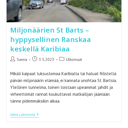
Miljonäärien St Barts –
hyppysellinen Ranskaa
keskellä Karibiaa
Artikkelin
Artikkeli
Artikkelin
Sanna
3.5.2023
Ulkomaat
kirjoittaja:
julkaistu:
kategoria:
Mikäli kaipaat luksuslomaa Karibialla tai haluat fiilistellä
päivän miljonäärin elämää, ei kannata unohtaa St. Bartsia.
Ylellinen tunnelma, toinen toistaan upeammat jahdit ja
virheettömät rannat koukuttavat matkailijan jäämään
tänne pidemmäksikin aikaa.
Miljonäärien
Jatka Lukemista
St
Barts