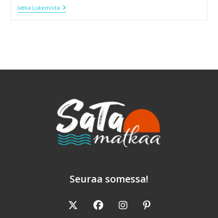
Rauhalahden
Jatka Lukemista
Leirintäalue
Heräilee
Kesään
Seuraa somessa!