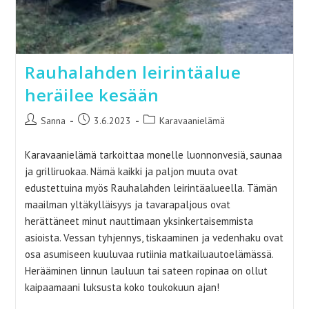
Rauhalahden leirintäalue
heräilee kesään
Artikkelin
Artikkeli
Artikkelin
Sanna
3.6.2023
Karavaanielämä
kirjoittaja:
julkaistu:
kategoria:
Karavaanielämä tarkoittaa monelle luonnonvesiä, saunaa
ja grilliruokaa. Nämä kaikki ja paljon muuta ovat
edustettuina myös Rauhalahden leirintäalueella. Tämän
maailman yltäkylläisyys ja tavarapaljous ovat
herättäneet minut nauttimaan yksinkertaisemmista
asioista. Vessan tyhjennys, tiskaaminen ja vedenhaku ovat
osa asumiseen kuuluvaa rutiinia matkailuautoelämässä.
Herääminen linnun lauluun tai sateen ropinaa on ollut
kaipaamaani luksusta koko toukokuun ajan!