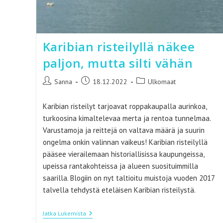
Karibian risteilyllä näkee
paljon, mutta silti vähän
Artikkelin
Artikkeli
Artikkelin
Sanna
18.12.2022
Ulkomaat
kirjoittaja:
julkaistu:
kategoria:
Karibian risteilyt tarjoavat roppakaupalla aurinkoa,
turkoosina kimaltelevaa merta ja rentoa tunnelmaa.
Varustamoja ja reittejä on valtava määrä ja suurin
ongelma onkin valinnan vaikeus! Karibian risteilyllä
pääsee vierailemaan historiallisissa kaupungeissa,
upeissa rantakohteissa ja alueen suosituimmilla
saarilla. Blogiin on nyt taltioitu muistoja vuoden 2017
talvella tehdystä eteläisen Karibian risteilystä.
Karibian
Jatka Lukemista
Risteilyllä