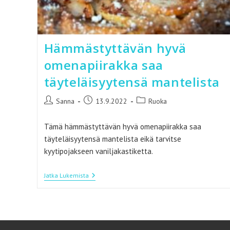
Hämmästyttävän hyvä
omenapiirakka saa
täyteläisyytensä mantelista
Artikkelin
Artikkeli
Artikkelin
Sanna
13.9.2022
Ruoka
kirjoittaja:
julkaistu:
kategoria:
Tämä hämmästyttävän hyvä omenapiirakka saa
täyteläisyytensä mantelista eikä tarvitse
kyytipojakseen vaniljakastiketta.
Hämmästyttävän
Jatka Lukemista
Hyvä
Omenapiirakka
Saa
Täyteläisyytensä
Mantelista