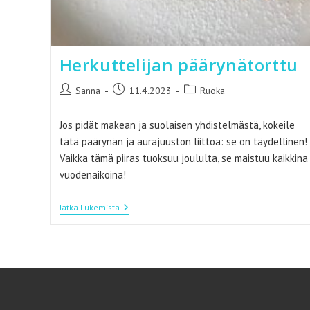
Herkuttelijan päärynätorttu
Artikkelin
Artikkeli
Artikkelin
Sanna
11.4.2023
Ruoka
kirjoittaja:
julkaistu:
kategoria:
Jos pidät makean ja suolaisen yhdistelmästä, kokeile
tätä päärynän ja aurajuuston liittoa: se on täydellinen!
Vaikka tämä piiras tuoksuu joululta, se maistuu kaikkina
vuodenaikoina!
Herkuttelijan
Jatka Lukemista
Päärynätorttu