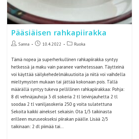
Pääsiäisen rahkapiirakka
Artikkelin
Artikkeli
Artikkelin
Sanna
10.4.2022
Ruoka
kirjoittaja:
julkaistu:
kategoria:
Tämä nopea ja superherkullinen rahkapiirakka syntyy
hetkessä ja maku vain paranee vanhetessaan. Täytteinä
voi käyttää säilykehedelmäkuutioita ja niitä voi vaihdella
mieltymysten mukaan tai jättää kokonaan pois. Tällä
määrällä syntyy tukeva pellillinen rahkapiirakkaa: Pohja:
8 dl vehnäjauhoja 3 dl sokeria 2 tl leivinjauhetta 2 tl
soodaa 2 tl vaniljasokeria 250 g voita sulatettuna
Sekoita kaikki ainekset sekaisin. Ota 1/3 taikinasta
erilleen muruseokseksi piirakan päälle. Lisää 2/3
taikinaan: 2 dl piimää tai…