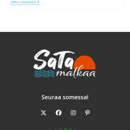
Pääsiäisen
Jatka Lukemista
Rahkapiirakka
Seuraa somessa!