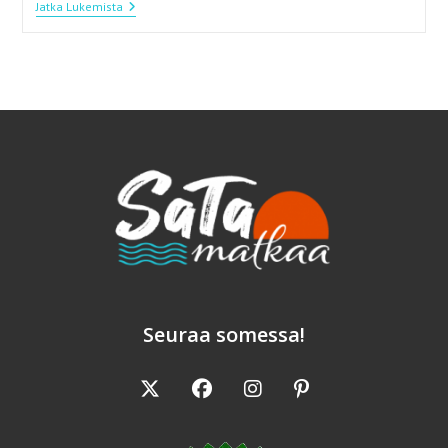
Joulusinappi
Jatka Lukemista
Seuraa somessa!