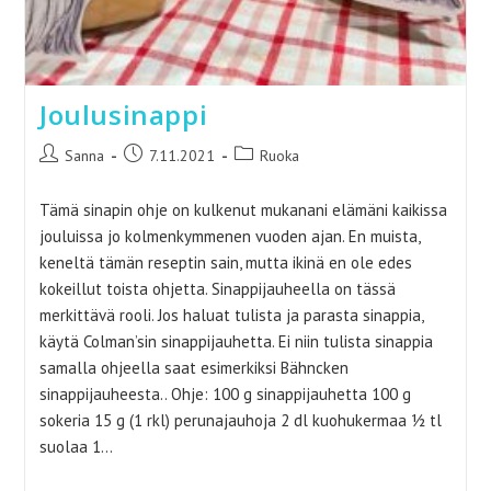
Joulusinappi
Artikkelin
Artikkeli
Artikkelin
Sanna
7.11.2021
Ruoka
kirjoittaja:
julkaistu:
kategoria:
Tämä sinapin ohje on kulkenut mukanani elämäni kaikissa
jouluissa jo kolmenkymmenen vuoden ajan. En muista,
keneltä tämän reseptin sain, mutta ikinä en ole edes
kokeillut toista ohjetta. Sinappijauheella on tässä
merkittävä rooli. Jos haluat tulista ja parasta sinappia,
käytä Colman’sin sinappijauhetta. Ei niin tulista sinappia
samalla ohjeella saat esimerkiksi Bähncken
sinappijauheesta.. Ohje: 100 g sinappijauhetta 100 g
sokeria 15 g (1 rkl) perunajauhoja 2 dl kuohukermaa ½ tl
suolaa 1…