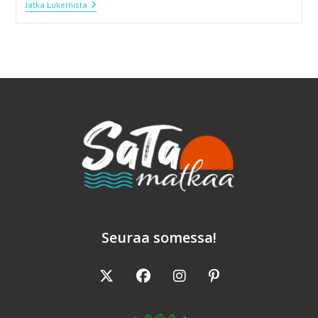
Pääsiäisen
Jatka Lukemista
Rahkapiirakka
Seuraa somessa!