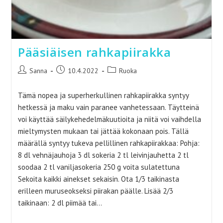
Pääsiäisen rahkapiirakka
Artikkelin
Artikkeli
Artikkelin
Sanna
10.4.2022
Ruoka
kirjoittaja:
julkaistu:
kategoria:
Tämä nopea ja superherkullinen rahkapiirakka syntyy
hetkessä ja maku vain paranee vanhetessaan. Täytteinä
voi käyttää säilykehedelmäkuutioita ja niitä voi vaihdella
mieltymysten mukaan tai jättää kokonaan pois. Tällä
määrällä syntyy tukeva pellillinen rahkapiirakkaa: Pohja:
8 dl vehnäjauhoja 3 dl sokeria 2 tl leivinjauhetta 2 tl
soodaa 2 tl vaniljasokeria 250 g voita sulatettuna
Sekoita kaikki ainekset sekaisin. Ota 1/3 taikinasta
erilleen muruseokseksi piirakan päälle. Lisää 2/3
taikinaan: 2 dl piimää tai…