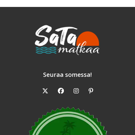
Seuraa somessa!