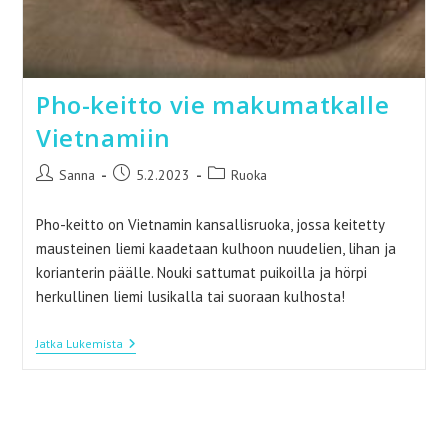
Pho-keitto vie makumatkalle
Vietnamiin
Artikkelin
Artikkeli
Artikkelin
Sanna
5.2.2023
Ruoka
kirjoittaja:
julkaistu:
kategoria:
Pho-keitto on Vietnamin kansallisruoka, jossa keitetty
mausteinen liemi kaadetaan kulhoon nuudelien, lihan ja
korianterin päälle. Nouki sattumat puikoilla ja hörpi
herkullinen liemi lusikalla tai suoraan kulhosta!
Pho-
Jatka Lukemista
Keitto
Vie
Makumatkalle
Vietnamiin