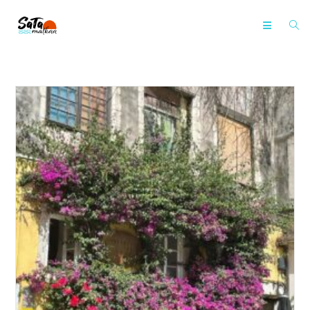
Siirry
suoraan
sisältöön