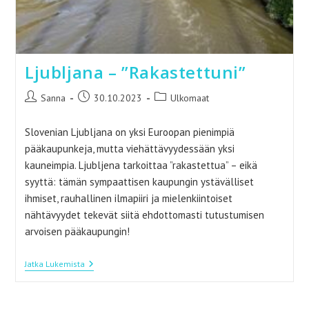
Ljubljana – ”Rakastettuni”
Artikkelin
Artikkeli
Artikkelin
Sanna
30.10.2023
Ulkomaat
kirjoittaja:
julkaistu:
kategoria:
Slovenian Ljubljana on yksi Euroopan pienimpiä
pääkaupunkeja, mutta viehättävyydessään yksi
kauneimpia. Ljubljena tarkoittaa ”rakastettua” – eikä
syyttä: tämän sympaattisen kaupungin ystävälliset
ihmiset, rauhallinen ilmapiiri ja mielenkiintoiset
nähtävyydet tekevät siitä ehdottomasti tutustumisen
arvoisen pääkaupungin!
Ljubljana
Jatka Lukemista
–
”Rakastettuni”